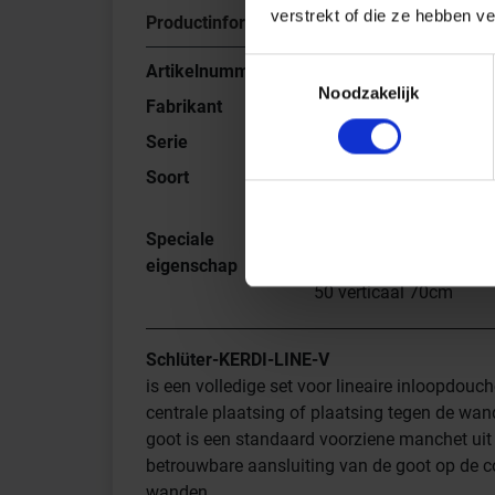
verstrekt of die ze hebben v
Productinformatie
Toestemmingsselectie
Artikelnummer
KLV50GE70
Noodzakelijk
Fabrikant
Schlüter Systems
Serie
KERDI-LINE-V
Soort
Set roestvaststalen
lijnafvoergoot
Speciale
Lijnafvoergoot met
eigenschap
stankafsluiter, afvoer 
50 verticaal 70cm
Schlüter-KERDI-LINE-V
is een volledige set voor lineaire inloopdouch
centrale plaatsing of plaatsing tegen de wan
goot is een standaard voorziene manchet uit 
betrouwbare aansluiting van de goot op de c
wanden.