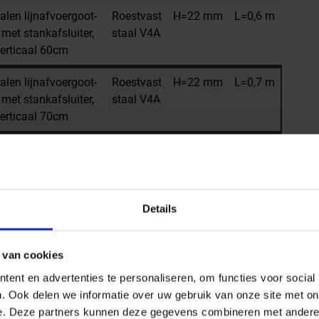
alen lijnafvoergoot-
Roestvast
H=22 mm
L=0,6 m
met stankafsluiter,
staal V4A
erticaal 60cm
alen lijnafvoergoot-
Roestvast
H=22 mm
L=0,7 m
met stankafsluiter,
staal V4A
erticaal 70cm
alen lijnafvoergoot-
Roestvast
H=22 mm
L=0,8 m
met stankafsluiter,
staal V4A
erticaal 80cm
Details
alen lijnafvoergoot-
Roestvast
H=22 mm
L=0,9 m
met stankafsluiter,
staal V4A
erticaal 90cm
 van cookies
ent en advertenties te personaliseren, om functies voor social
. Ook delen we informatie over uw gebruik van onze site met on
e. Deze partners kunnen deze gegevens combineren met andere i