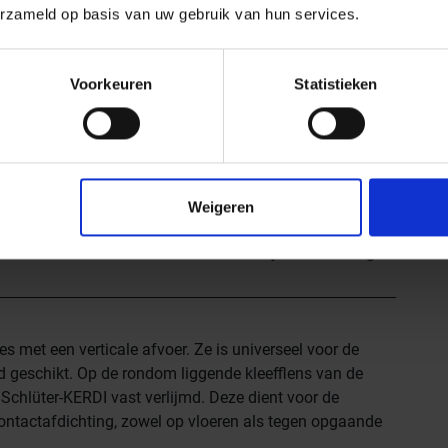
erzameld op basis van uw gebruik van hun services.
Materiaal
Roestvast staal V4A
Voorkeuren
Statistieken
EAN nummer
4011832133329
Gewicht
2,453 KG/Stuk
Hoogte mm
22
Lengte m
0,7
Weigeren
Bestel-/levertijd
Levertijd 7-9 werkdagen,
DN
verzendtijd 5-7 werkdagen
es met een verticale afvoer. Ze is universeel voor de
d geschikt. Op de rondom liggende kleefflens van de
Schlüter-KERDI vast verlijmd. Deze dient voor de
ontactafdichting, zowel op vloeren als tegen opgaande