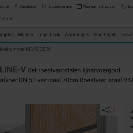
elofte
Vacatures
Terugbelservice
Plan hier je afspraak
Nog 
amples
Merken
Tegel Look
Wandtegels
Vloertegels
Decor
room
tikelnummer KLV50GE70
LINE-V
Set roestvaststalen lijnafvoergoot
, afvoer DN 50 verticaal 70cm Roestvast staal V4
Le
Ve