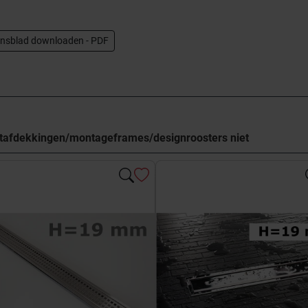
nsblad downloaden - PDF
otafdekkingen/montageframes/designroosters niet