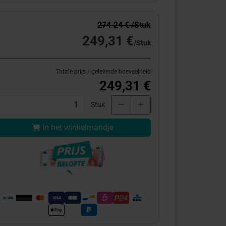
274.24 € /Stuk
249,31 €
/Stuk
Totale prijs / geleverde hoeveelheid
249,31 €
Stuk
In het winkelmandje