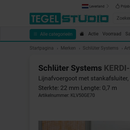
Leverland
Prijsb
Actie
Voorraad
S
Alle categorieën
Toebehoren
Sanitair
Tips en Inspiratie
Show
Startpagina
Merken
Schlüter Systems
Ar
Schlüter Systems
KERDI-
Lijnafvoergoot met stankafsluiter
Sterkte: 22 mm Lengte: 0,7 m
Artikelnummer: KLV50GE70