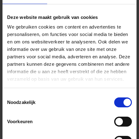
KLV50GSE70
Set
Roestvast
roestvaststalen
staal V4A
lijnafvoergoot-
Deze website maakt gebruik van cookies
Lijnafvoergoot
We gebruiken cookies om content en advertenties te
met sifon,
personaliseren, om functies voor social media te bieden
afvoer DN 50
en om ons websiteverkeer te analyseren. Ook delen we
verticaal 70cm
informatie over uw gebruik van onze site met onze
partners voor social media, adverteren en analyse. Deze
KLV50GSE80
Set
Roestvast
partners kunnen deze gegevens combineren met andere
roestvaststalen
staal V4A
informatie die u aan ze heeft verstrekt of die ze hebben
lijnafvoergoot-
verzameld op basis van uw gebruik van hun services.
Lijnafvoergoot
met sifon,
Toestemmingsselectie
afvoer DN 50
Noodzakelijk
verticaal 80cm
KLV50GSE90
Set
roestvaststa
Voorkeuren
roestvaststalen
V4A
lijnafvoergoot-
Lijnafvoergoot