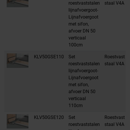
roestvaststalen
staal V4A
lijnafvoergoot-
Lijnafvoergoot
met sifon,
afvoer DN 50
verticaal
100cm
KLV50GSE110
Set
Roestvast
roestvaststalen
staal V4A
lijnafvoergoot-
Lijnafvoergoot
met sifon,
afvoer DN 50
verticaal
110cm
KLV50GSE120
Set
Roestvast
roestvaststalen
staal V4A