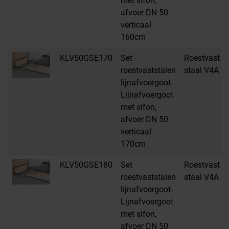
met sifon,
afvoer DN 50
verticaal
160cm
KLV50GSE170
Set
Roestvast
roestvaststalen
staal V4A
lijnafvoergoot-
Lijnafvoergoot
met sifon,
afvoer DN 50
verticaal
170cm
KLV50GSE180
Set
Roestvast
roestvaststalen
staal V4A
lijnafvoergoot-
Lijnafvoergoot
met sifon,
afvoer DN 50