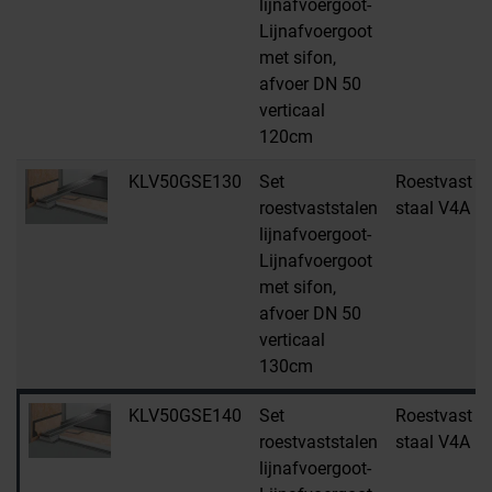
lijnafvoergoot-
Lijnafvoergoot
met sifon,
afvoer DN 50
verticaal
120cm
KLV50GSE130
Set
Roestvast
roestvaststalen
staal V4A
lijnafvoergoot-
Lijnafvoergoot
met sifon,
afvoer DN 50
verticaal
130cm
KLV50GSE140
Set
Roestvast
roestvaststalen
staal V4A
lijnafvoergoot-