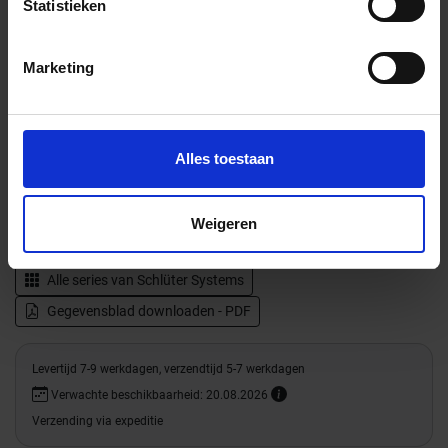
Statistieken
met sifon,
afvoer DN 50
Marketing
verticaal 90cm
Alles toestaan
Productinformatie
Weigeren
Alle series van
Schlüter Systems
Gegevensblad downloaden - PDF
Levertijd 7-9 werkdagen, verzendtijd 5-7 werkdagen
Verwachte beschikbaarheid: 20.08.2026
Verzending via expeditie