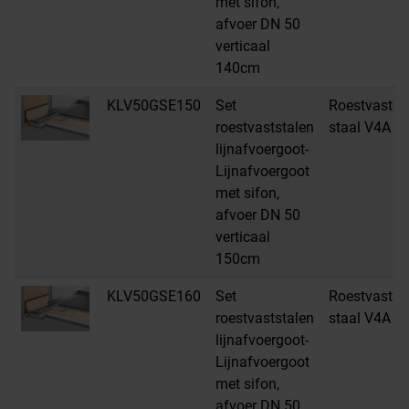
met sifon,
afvoer DN 50
verticaal
140cm
KLV50GSE150
Set
Roestvast
roestvaststalen
staal V4A
lijnafvoergoot-
Lijnafvoergoot
met sifon,
afvoer DN 50
verticaal
150cm
KLV50GSE160
Set
Roestvast
roestvaststalen
staal V4A
lijnafvoergoot-
Lijnafvoergoot
met sifon,
afvoer DN 50