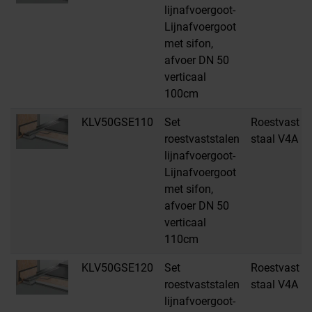
lijnafvoergoot-
Lijnafvoergoot
met sifon,
afvoer DN 50
verticaal
100cm
KLV50GSE110
Set
Roestvast
roestvaststalen
staal V4A
lijnafvoergoot-
Lijnafvoergoot
met sifon,
afvoer DN 50
verticaal
110cm
KLV50GSE120
Set
Roestvast
roestvaststalen
staal V4A
lijnafvoergoot-