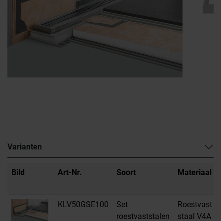
Varianten
Bild
Art-Nr.
Soort
Materiaal
KLV50GSE100
Set
Roestvast
roestvaststalen
staal V4A