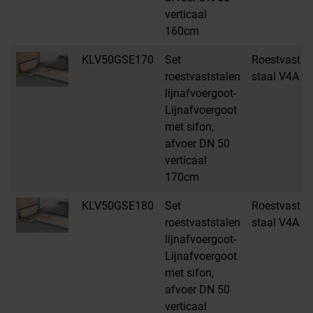
verticaal
160cm
KLV50GSE170
Set
Roestvast
roestvaststalen
staal V4A
lijnafvoergoot-
Lijnafvoergoot
met sifon,
afvoer DN 50
verticaal
170cm
KLV50GSE180
Set
Roestvast
roestvaststalen
staal V4A
lijnafvoergoot-
Lijnafvoergoot
met sifon,
afvoer DN 50
verticaal