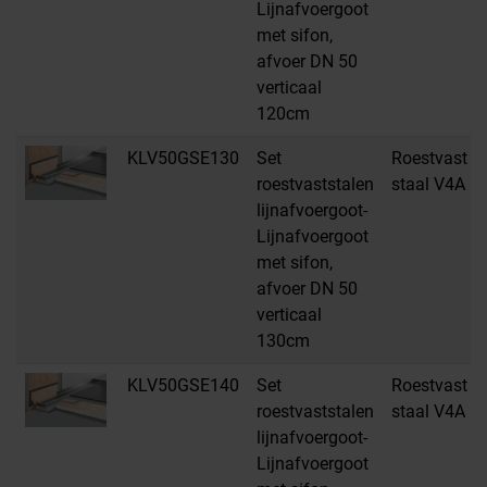
Lijnafvoergoot
met sifon,
afvoer DN 50
verticaal
120cm
KLV50GSE130
Set
Roestvast
roestvaststalen
staal V4A
lijnafvoergoot-
Lijnafvoergoot
met sifon,
afvoer DN 50
verticaal
130cm
KLV50GSE140
Set
Roestvast
roestvaststalen
staal V4A
lijnafvoergoot-
Lijnafvoergoot