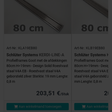
Art-Nr.: KLA19EB80
Art-Nr.: KLB19EB80
Schlüter Systems
KERDI-LINE-A
Schlüter Systems
KE
Profielframes Goot met de afdekkingen
Profielframes Goot met 
80cm H=19mm - Design Solid Roestvast
80cm H=19mm - Design
staal V4A EB - Roestvast staal V4A
Roestvast staal V4A EB 
geborsteld zilver Sterkte: 19 mm Lengte:
staal V4A geborsteld zilv
0,8 m
mm Lengte: 0,8 m
203,51 €
20
/Stuk
Aan winkelmand toevoegen
Aan winkelmand