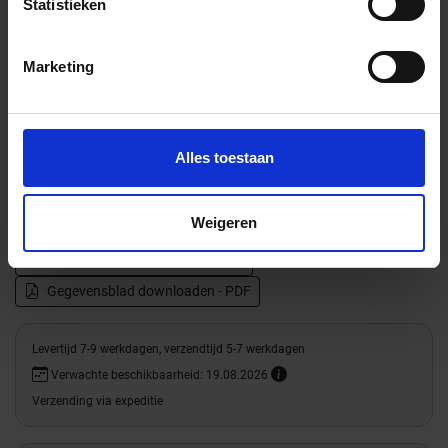
met sifon,
Statistieken
afvoer DN 50
verticaal 90cm
Marketing
Alles toestaan
Productinformatie
Weigeren
Alle series van
Schlüter Systems
Gegevensblad downloaden - PDF
Levertijd 7-9 werkdagen, verzendtijd 5-7 werkdagen
Verwachte beschikbaarheid: 19.08.2026
Verzending via expeditie