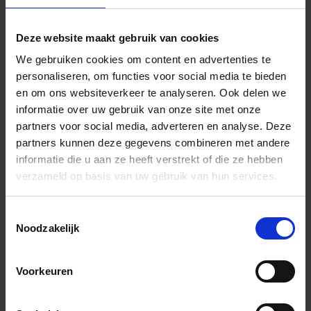
roestvaststalen
staal V4A
lijnafvoergoot-
Lijnafvoergoot
Deze website maakt gebruik van cookies
met sifon,
We gebruiken cookies om content en advertenties te
afvoer DN 50
personaliseren, om functies voor social media te bieden
verticaal 70cm
en om ons websiteverkeer te analyseren. Ook delen we
informatie over uw gebruik van onze site met onze
KLV50GSE80
Set
Roestvast
partners voor social media, adverteren en analyse. Deze
roestvaststalen
staal V4A
partners kunnen deze gegevens combineren met andere
lijnafvoergoot-
informatie die u aan ze heeft verstrekt of die ze hebben
Lijnafvoergoot
verzameld op basis van uw gebruik van hun services.
met sifon,
afvoer DN 50
Toestemmingsselectie
verticaal 80cm
Noodzakelijk
KLV50GSE90
Set
roestvaststa
roestvaststalen
V4A
Voorkeuren
lijnafvoergoot-
Lijnafvoergoot