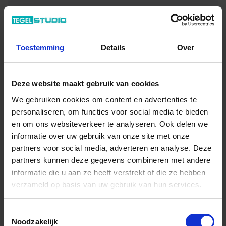
Totale prijs / geleverde hoeveelheid
9,95 €
Stuk
Toestemming
Details
Over
In het winkelmandje
Deze website maakt gebruik van cookies
We gebruiken cookies om content en advertenties te
personaliseren, om functies voor social media te bieden
en om ons websiteverkeer te analyseren. Ook delen we
informatie over uw gebruik van onze site met onze
partners voor social media, adverteren en analyse. Deze
partners kunnen deze gegevens combineren met andere
informatie die u aan ze heeft verstrekt of die ze hebben
verzameld op basis van uw gebruik van hun services.
Wil je graag een afspraak?
Onze verkoopspecialisten staan graag voor je klaar:
Toestemmingsselectie
Di – Vr 09.00 – 18.00
Noodzakelijk
Za 10.00 – 15.00