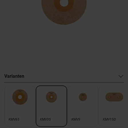
Varianten
KMV65
KMV35
KMV9
KMV15D