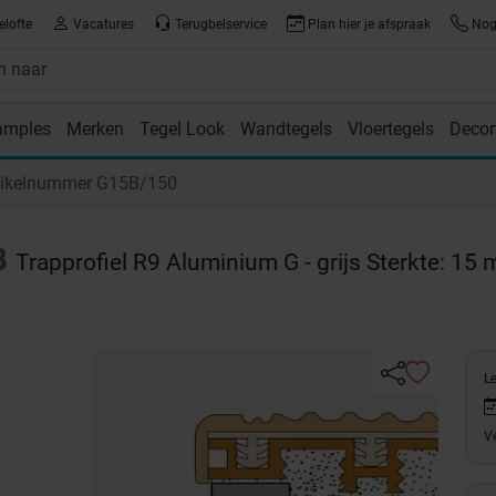
elofte
Vacatures
Terugbelservice
Plan hier je afspraak
Nog 
amples
Merken
Tegel Look
Wandtegels
Vloertegels
Decor
room
tikelnummer G15B/150
B
Trapprofiel R9 Aluminium G - grijs Sterkte: 15
Le
Ve