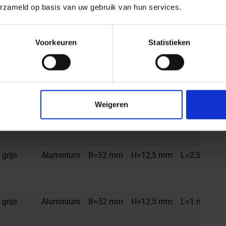
erzameld op basis van uw gebruik van hun services.
 grijs
Aluminium
B=52 mm
H=10 mm
L=2,5 m
Voorkeuren
Statistieken
 grijs
Aluminium
B=52 mm
H=10 mm
L=1 m
Weigeren
 grijs
Aluminium
B=52 mm
H=10 mm
L=1,5 m
 grijs
Aluminium
B=52 mm
H=12,5 mm
L=2,5 m
 grijs
Aluminium
B=52 mm
H=12,5 mm
L=1 m