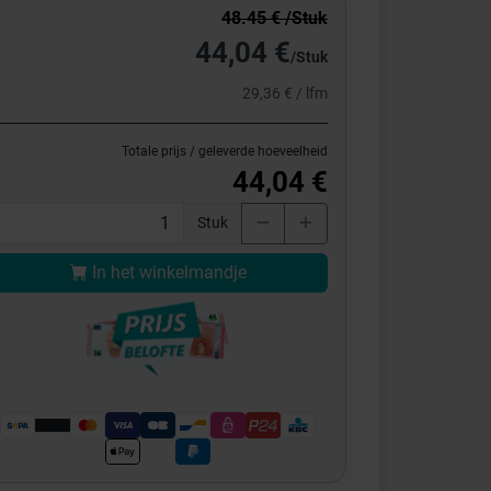
48.45 € /Stuk
44,04 €
/Stuk
29,36 € / lfm
Totale prijs / geleverde hoeveelheid
44,04 €
Stuk
In het winkelmandje