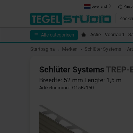
Leverland
Prijsb
Actie
Voorraad
S
Alle categorieën
Toebehoren
Sanitair
Tips en Inspiratie
Show
Startpagina
Merken
Schlüter Systems
Ar
Schlüter Systems
TREP-
Breedte: 52 mm Lengte: 1,5 m
Artikelnummer: G15B/150