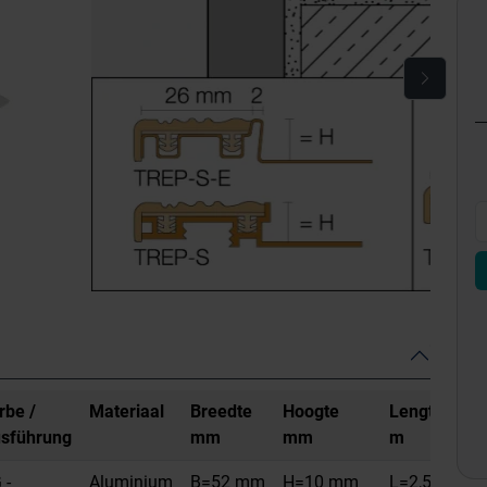
rbe /
Materiaal
Breedte
Hoogte
Lengte
sführung
mm
mm
m
 -
Aluminium
B=52 mm
H=10 mm
L=2,5 m