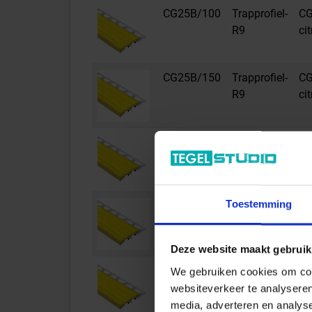
CG25B/100
Trapprofiel-
CG
R9
ci
CG25B/150
Trapprofiel-
CG
R9
ci
CG8B
Trapprofiel-
CG
R9
ci
Toestemming
CG8B/100
Trapprofiel-
CG
R9
ci
Deze website maakt gebruik
CG8B/150
Trapprofiel-
CG
We gebruiken cookies om cont
R9
ci
websiteverkeer te analyseren
media, adverteren en analys