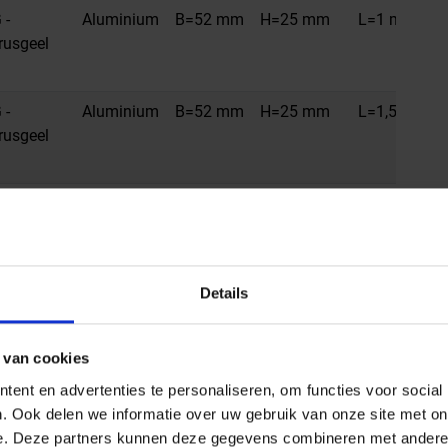
 -
Aluminium
B=52 mm
H=25 mm
L=1 m
trusgeel
 -
Aluminium
B=52 mm
H=25 mm
L=1,5 m
trusgeel
 -
Aluminium
B=52 mm
H=8 mm
L=2,5 m
trusgeel
Details
 -
Aluminium
B=52 mm
H=8 mm
L=1 m
trusgeel
 van cookies
 -
Aluminium
B=52 mm
H=8 mm
L=1,5 m
ent en advertenties te personaliseren, om functies voor social
trusgeel
. Ook delen we informatie over uw gebruik van onze site met on
e. Deze partners kunnen deze gegevens combineren met andere i