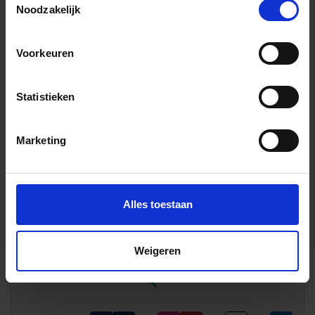
Noodzakelijk
Verzending via expeditie
Voorkeuren
22.23 € /Stuk
20,21 €
/Stuk
Statistieken
20,21 € / lfm
Marketing
Totale prijs / geleverde hoeveelheid
20,21 €
Stuk
Alles toestaan
In het winkelmandje
Weigeren