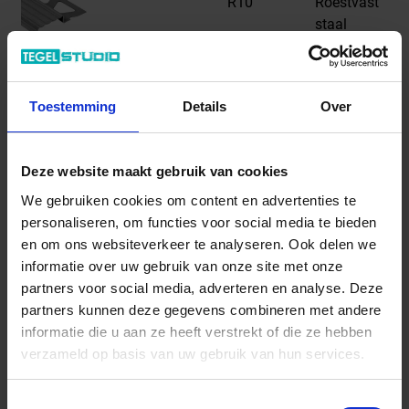
R10
Roestvast
staal
TE80/V4A
Trapprofiel-
E -
R10
Roestvast
Toestemming
Details
Over
staal
Deze website maakt gebruik van cookies
We gebruiken cookies om content en advertenties te
personaliseren, om functies voor social media te bieden
Productinformatie
en om ons websiteverkeer te analyseren. Ook delen we
informatie over uw gebruik van onze site met onze
partners voor social media, adverteren en analyse. Deze
Alle series van
Schlüter Systems
partners kunnen deze gegevens combineren met andere
Gegevensblad downloaden - PDF
informatie die u aan ze heeft verstrekt of die ze hebben
verzameld op basis van uw gebruik van hun services.
Levertijd 7-9 werkdagen, verzendtijd 5-7 werkdagen
Toestemmingsselectie
Verwachte beschikbaarheid: 20.08.2026