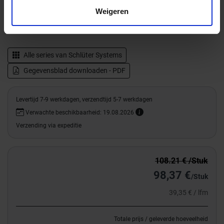
Weigeren
Productinformatie
Alle series van
Schlüter Systems
Gegevensblad downloaden - PDF
Levertijd 7-9 werkdagen, verzendtijd 5-7 werkdagen
Verwachte beschikbaarheid: 19.08.2026
Verzending via expeditie
108.21 € /Stuk
98,37 €
/Stuk
39,35 € / lfm
Totale prijs / geleverde hoeveelheid