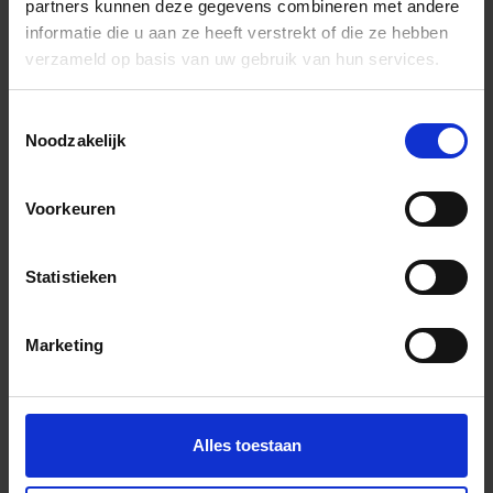
partners kunnen deze gegevens combineren met andere
GLSEB150T/150
Trapprofiel-
T -
informatie die u aan ze heeft verstrekt of die ze hebben
smal, R10
transparant
verzameld op basis van uw gebruik van hun services.
Toestemmingsselectie
GLSEB90T
Trapprofiel-
T -
Noodzakelijk
smal, R10
transparant
Voorkeuren
GLSEB90T/100
Trapprofiel-
T -
smal, R10
transparant
Statistieken
GLSEB90T/150
Trapprofiel-
T -
Marketing
smal, R10
transparant
Alles toestaan