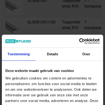
GLSEB130T
Trapprofiel-
T -
smal, R10
transparant
GLSEB130T/100
Trapprofiel-
T -
smal, R10
transparant
GLSEB130T/150
Trapprofiel-
T -
smal, R10
transparant
Toestemming
Details
Over
GLSEB150T
Trapprofiel-
T -
Deze website maakt gebruik van cookies
smal, R10
transparant
We gebruiken cookies om content en advertenties te
personaliseren, om functies voor social media te bieden
GLSEB150T/100
Trapprofiel-
T -
en om ons websiteverkeer te analyseren. Ook delen we
smal, R10
transparant
informatie over uw gebruik van onze site met onze
partners voor social media, adverteren en analyse. Deze