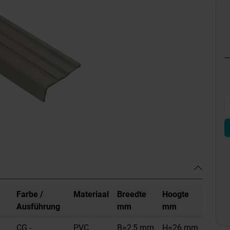
Farbe /
Materiaal
Breedte
Hoogte
Ausführung
mm
mm
CG -
PVC
B=2,5 mm
H=26 mm