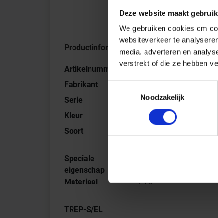
Deze website maakt gebruik
We gebruiken cookies om cont
websiteverkeer te analyseren
Productinformatie
media, adverteren en analys
verstrekt of die ze hebben v
Artikelnummer
PE26/G
Fabrikant
Schlüter Systems
Toestemmingsselectie
Noodzakelijk
Serie
TREP-S/EL
Kleur
G - grijs
Soort
Toebehoren voor TREP-
S-E
Speciale
Inlage
eigenschap
Materiaal
PVC
TREP-S/EL