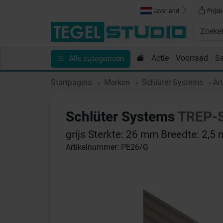
Leverland
Prijsb
Actie
Voorraad
S
Alle categorieën
Toebehoren
Sanitair
Tips en Inspiratie
Show
Startpagina
Merken
Schlüter Systems
Ar
Schlüter Systems
TREP-
grijs Sterkte: 26 mm Breedte: 2,5
Artikelnummer: PE26/G