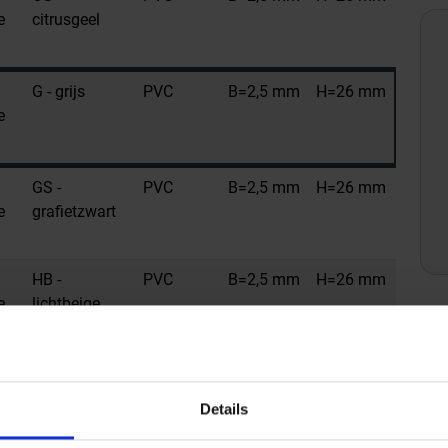
e
citrusgeel
G - grijs
PVC
B=2,5 mm
H=26 mm
e
GS -
PVC
B=2,5 mm
H=26 mm
e
grafietzwart
HB -
PVC
B=2,5 mm
H=26 mm
e
lichtbeige
NB -
PVC
B=2,5 mm
H=26 mm
e
notenbruin
Details