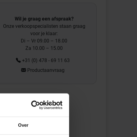
Wil je graag een afspraak?
Onze verkoopspecialisten staan graag
voor je klaar:
Di – Vr 09.00 – 18.00
Za 10.00 – 15.00
+31 (0) 478 - 69 11 63
Productaanvraag
Over