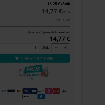
16.25 € /Stuk
14,77 €
/Stuk
5,91 € / m
Totale prijs / geleverde hoeveelheid
14,77 €
Stuk
In het winkelmandje