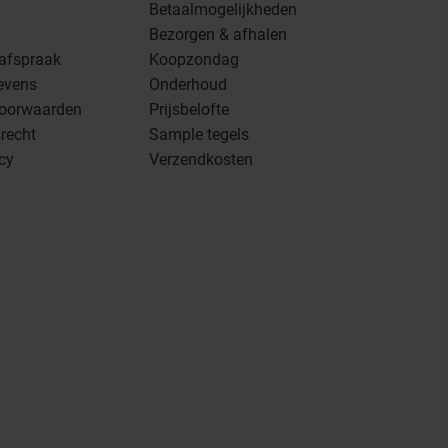
Betaalmogelijkheden
Bezorgen & afhalen
 afspraak
Koopzondag
evens
Onderhoud
oorwaarden
Prijsbelofte
recht
Sample tegels
icy
Verzendkosten