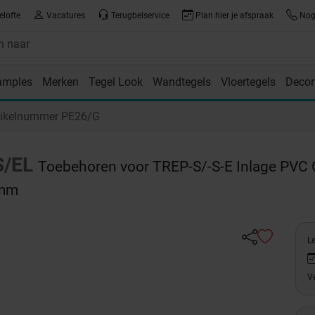
elofte
Vacatures
Terugbelservice
Plan hier je afspraak
Nog 
amples
Merken
Tegel Look
Wandtegels
Vloertegels
Decor
room
tikelnummer PE26/G
S/EL
Toebehoren voor TREP-S/-S-E Inlage PVC 
 mm
Le
Ve