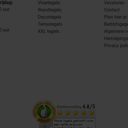
rijdag:
Vloertegels
Vacatures
0 uur
Wandtegels
Contact
Decortegels
Plan hier je
Terrastegels
Bedrijfsgeg
0 uur
XXL tegels
Algemene v
Herroepings
Privacy pol