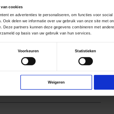
 van cookies
ent en advertenties te personaliseren, om functies voor social
. Ook delen we informatie over uw gebruik van onze site met on
e. Deze partners kunnen deze gegevens combineren met andere i
erzameld op basis van uw gebruik van hun services.
EAN nummer
4011832001680
Gewicht
0,417 KG/Stuk
Voorkeuren
Statistieken
Stuks per pakket
1
Breedte mm
2,5
S/-
Hoogte mm
26
Bestel-/levertijd
Levertijd 7-9 werkdagen,
Weigeren
verzendtijd 5-7 werkdagen