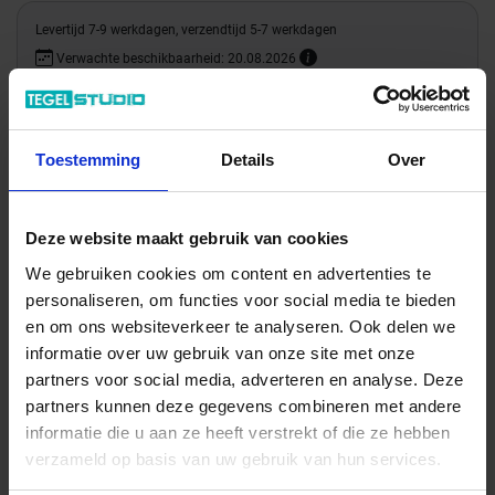
Levertijd 7-9 werkdagen, verzendtijd 5-7 werkdagen
Verwachte beschikbaarheid: 20.08.2026
Verzending via expeditie
Toestemming
Details
Over
29.65 € /Stuk
26,96 €
/Stuk
10,78 € / lfm
Deze website maakt gebruik van cookies
We gebruiken cookies om content en advertenties te
Totale prijs / geleverde hoeveelheid
personaliseren, om functies voor social media te bieden
26,96 €
en om ons websiteverkeer te analyseren. Ook delen we
informatie over uw gebruik van onze site met onze
Stuk
partners voor social media, adverteren en analyse. Deze
partners kunnen deze gegevens combineren met andere
In het winkelmandje
informatie die u aan ze heeft verstrekt of die ze hebben
verzameld op basis van uw gebruik van hun services.