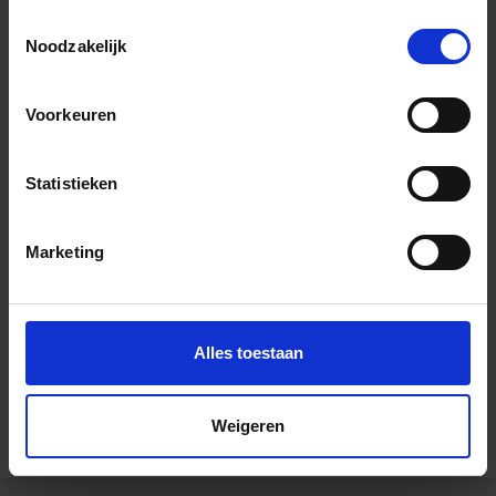
Toestemmingsselectie
Noodzakelijk
Voorkeuren
Wil je graag een afspraak?
Statistieken
Onze verkoopspecialisten staan graag voor je klaar:
Di – Vr 09.00 – 18.00
Marketing
Za 10.00 – 15.00
+31 (0) 478 - 69 11 63
Productaanvraag
Alles toestaan
Andere Series van Schlüter Systems
Weigeren