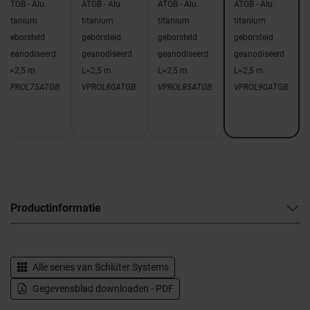
ATGB - Alu.
ATGB - Alu.
ATGB - Alu.
ATGB - Alu.
titanium
titanium
titanium
titanium
geborsteld
geborsteld
geborsteld
geborsteld
geanodiseerd
geanodiseerd
geanodiseerd
geanodiseerd
L=2,5 m
L=2,5 m
L=2,5 m
L=2,5 m
VPROL75ATGB
VPROL80ATGB
VPROL85ATGB
VPROL90ATGB
Productinformatie
Alle series van
Schlüter Systems
Gegevensblad downloaden - PDF