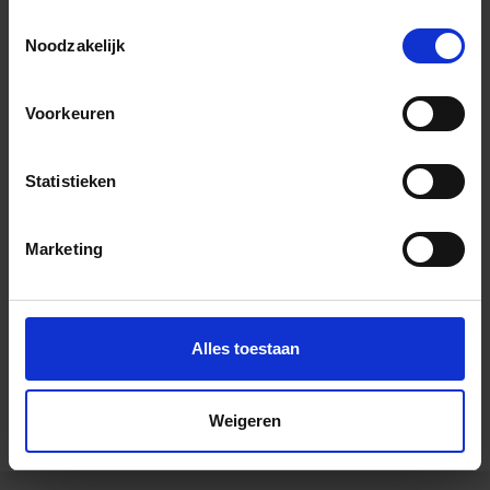
Toestemmingsselectie
Noodzakelijk
Voorkeuren
Wil je graag een afspraak?
Statistieken
Onze verkoopspecialisten staan graag voor je klaar:
Di – Vr 09.00 – 18.00
Marketing
Za 10.00 – 15.00
+31 (0) 478 - 69 11 63
Productaanvraag
Alles toestaan
Andere Series van Schlüter Systems
Weigeren