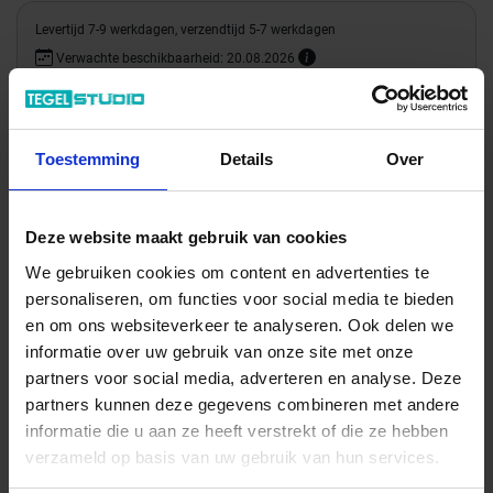
Levertijd 7-9 werkdagen, verzendtijd 5-7 werkdagen
Verwachte beschikbaarheid: 20.08.2026
Verzending via expeditie
Toestemming
Details
Over
38.81 € /Stuk
35,28 €
/Stuk
14,11 € / lfm
Deze website maakt gebruik van cookies
We gebruiken cookies om content en advertenties te
Totale prijs / geleverde hoeveelheid
personaliseren, om functies voor social media te bieden
35,28 €
en om ons websiteverkeer te analyseren. Ook delen we
informatie over uw gebruik van onze site met onze
Stuk
partners voor social media, adverteren en analyse. Deze
partners kunnen deze gegevens combineren met andere
In het winkelmandje
informatie die u aan ze heeft verstrekt of die ze hebben
verzameld op basis van uw gebruik van hun services.