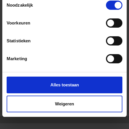
Noodzakelijk
Voorkeuren
Wil je graag een afspraak?
Onze verkoopspecialisten staan graag voor je klaar:
Statistieken
Di – Vr 09.00 – 18.00
Za 10.00 – 15.00
Marketing
+31 (0) 478 - 69 11 63
Productaanvraag
Alles toestaan
Andere Series van Schlüter Systems
Weigeren