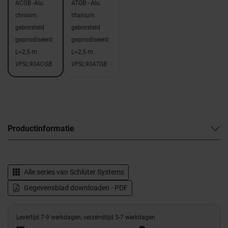
ACGB -Alu.
ATGB - Alu.
chroom
titanium
geborsteld
geborsteld
geanodiseerd
geanodiseerd
L=2,5 m
L=2,5 m
VPSL90ACGB
VPSL90ATGB
Productinformatie
Alle series van
Schlüter Systems
Gegevensblad downloaden - PDF
Levertijd 7-9 werkdagen, verzendtijd 5-7 werkdagen