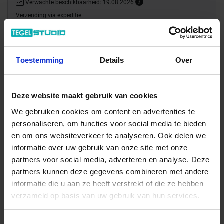
Verwachte beschikbaarheid: 19.08.2026
Verzending via expeditie
28.50 € /Stuk
Toestemming
Details
Over
25,91 €
/Stuk
10,36 € / lfm
Deze website maakt gebruik van cookies
Totale prijs / geleverde hoeveelheid
We gebruiken cookies om content en advertenties te
25,91 €
personaliseren, om functies voor social media te bieden
en om ons websiteverkeer te analyseren. Ook delen we
Stuk
informatie over uw gebruik van onze site met onze
partners voor social media, adverteren en analyse. Deze
In het winkelmandje
partners kunnen deze gegevens combineren met andere
informatie die u aan ze heeft verstrekt of die ze hebben
verzameld op basis van uw gebruik van hun services.
Toestemmingsselectie