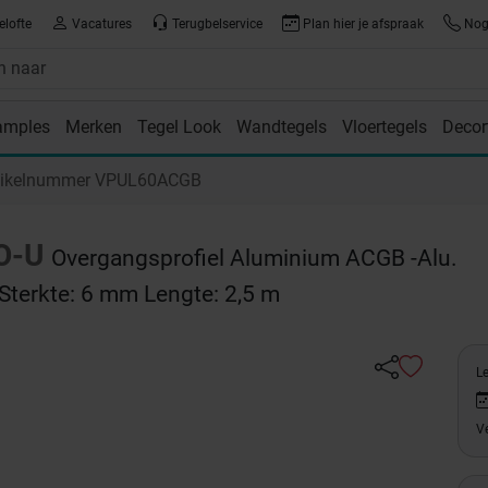
elofte
Vacatures
Terugbelservice
Plan hier je afspraak
Nog 
amples
Merken
Tegel Look
Wandtegels
Vloertegels
Decor
room
tikelnummer VPUL60ACGB
O-U
Overgangsprofiel Aluminium ACGB -Alu.
Sterkte: 6 mm Lengte: 2,5 m
Le
Ve