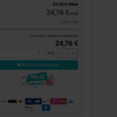
27.23 € /Stuk
24,76 €
/Stuk
9,90 € / lfm
Totale prijs / geleverde hoeveelheid
24,76 €
Stuk
In het winkelmandje