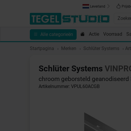
Leverland
Prijsb
Actie
Voorraad
S
Alle categorieën
Toebehoren
Sanitair
Tips en Inspiratie
Show
Startpagina
Merken
Schlüter Systems
Ar
Schlüter Systems
VINPR
chroom geborsteld geanodiseerd 
Artikelnummer: VPUL60ACGB