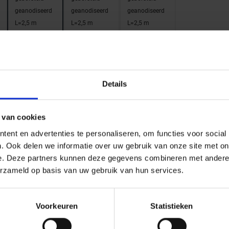
geanodiseerd
geanodiseerd
geanodiseerd
L=2,5 m
L=2,5 m
L=2,5 m
VPUL60ACGB
VPUL65ACGB
VPUL70ACGB
Details
ACGB -Alu.
ATGB - Alu.
ATGB - Alu.
 van cookies
chroom
titanium
titanium
ent en advertenties te personaliseren, om functies voor social
geborsteld
geborsteld
geborsteld
. Ook delen we informatie over uw gebruik van onze site met on
geanodiseerd
geanodiseerd
geanodiseerd
e. Deze partners kunnen deze gegevens combineren met andere i
L=2,5 m
L=2,5 m
L=2,5 m
erzameld op basis van uw gebruik van hun services.
VPUL90ACGB
VPU30ATGB
VPU40ATGB
Voorkeuren
Statistieken