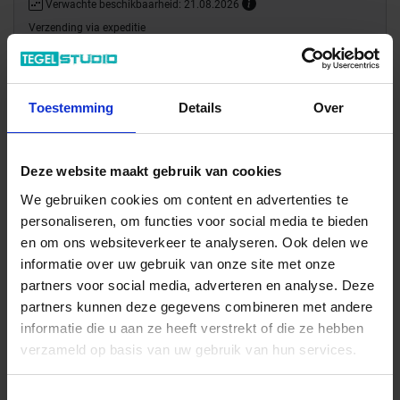
Verwachte beschikbaarheid: 21.08.2026
Verzending via expeditie
35.28 € /Stuk
Toestemming
Details
Over
32,08 €
/Stuk
12,83 € / lfm
Deze website maakt gebruik van cookies
Totale prijs / geleverde hoeveelheid
We gebruiken cookies om content en advertenties te
32,08 €
personaliseren, om functies voor social media te bieden
en om ons websiteverkeer te analyseren. Ook delen we
Stuk
informatie over uw gebruik van onze site met onze
partners voor social media, adverteren en analyse. Deze
In het winkelmandje
partners kunnen deze gegevens combineren met andere
informatie die u aan ze heeft verstrekt of die ze hebben
verzameld op basis van uw gebruik van hun services.
Toestemmingsselectie