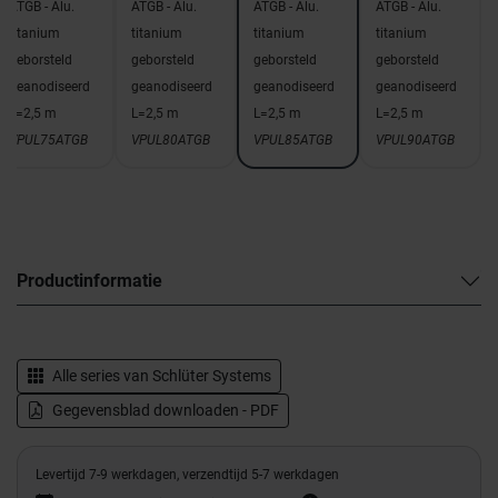
ATGB - Alu.
ATGB - Alu.
ATGB - Alu.
ATGB - Alu.
titanium
titanium
titanium
titanium
geborsteld
geborsteld
geborsteld
geborsteld
geanodiseerd
geanodiseerd
geanodiseerd
geanodiseerd
L=2,5 m
L=2,5 m
L=2,5 m
L=2,5 m
VPUL75ATGB
VPUL80ATGB
VPUL85ATGB
VPUL90ATGB
Productinformatie
Alle series van
Schlüter Systems
Gegevensblad downloaden - PDF
Levertijd 7-9 werkdagen, verzendtijd 5-7 werkdagen