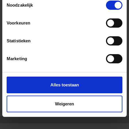
Noodzakelijk
Voorkeuren
Wil je graag een afspraak?
Onze verkoopspecialisten staan graag voor je klaar:
Statistieken
Di – Vr 09.00 – 18.00
Za 10.00 – 15.00
Marketing
+31 (0) 478 - 69 11 63
Productaanvraag
Alles toestaan
Andere Series van Schlüter Systems
Weigeren