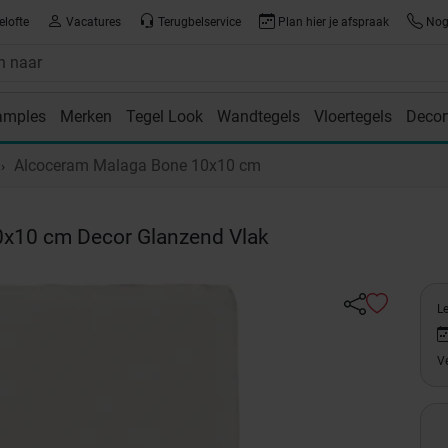
elofte
Vacatures
Terugbelservice
Plan hier je afspraak
Nog 
amples
Merken
Tegel Look
Wandtegels
Vloertegels
Decor
room
Alcoceram Malaga Bone 10x10 cm
x10 cm Decor Glanzend Vlak
L
Ve