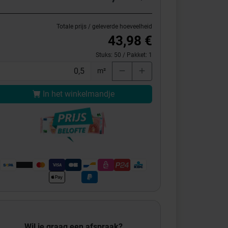
Totale prijs / geleverde hoeveelheid
43,98 €
Stuks:
50
/ Pakket:
1
m²
In het winkelmandje
Wil je graag een afspraak?