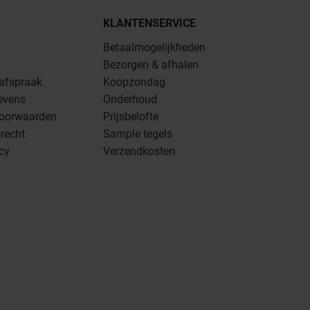
KLANTENSERVICE
Betaalmogelijkheden
Bezorgen & afhalen
 afspraak
Koopzondag
evens
Onderhoud
oorwaarden
Prijsbelofte
recht
Sample tegels
icy
Verzendkosten