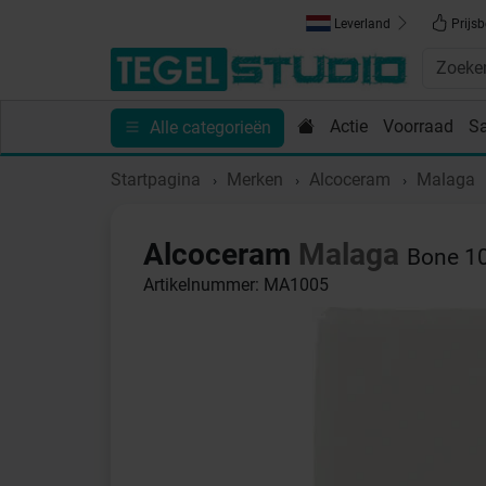
Leverland
Prijsb
Actie
Voorraad
S
Alle categorieën
Toebehoren
Sanitair
Tips en Inspiratie
Show
Startpagina
Merken
Alcoceram
Malaga
Alcoceram
Malaga
Bone 10
Artikelnummer: MA1005