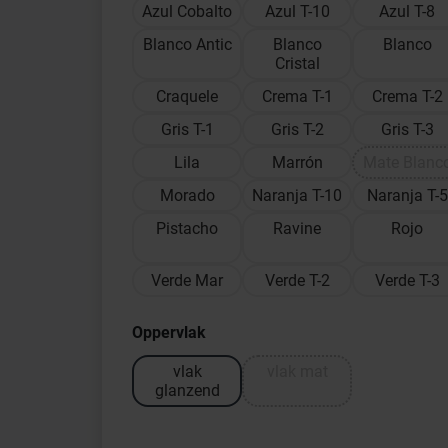
Azul Cobalto
Azul T-10
Azul T-8
Blanco Antic
Blanco
Blanco
Cristal
Craquele
Crema T-1
Crema T-2
Gris T-1
Gris T-2
Gris T-3
Lila
Marrón
Mate Blanc
Morado
Naranja T-10
Naranja T-5
Pistacho
Ravine
Rojo
Verde Mar
Verde T-2
Verde T-3
Oppervlak
vlak
vlak mat
glanzend