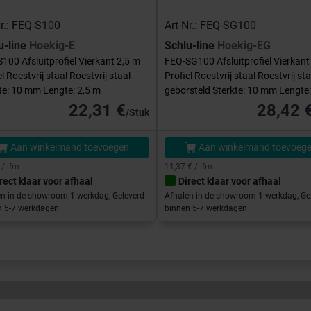
Nr.: FEQ-S100
Art-Nr.: FEQ-SG100
u-line
Hoekig-E
Schlu-line
Hoekig-EG
100 Afsluitprofiel Vierkant 2,5 m
FEQ-SG100 Afsluitprofiel Vierkant
el Roestvrij staal Roestvrij staal
Profiel Roestvrij staal Roestvrij sta
te: 10 mm Lengte: 2,5 m
geborsteld Sterkte: 10 mm Lengte:
22,31 €
28,42 
/Stuk
Aan winkelmand toevoegen
Aan winkelmand toevoeg
 / lfm
11,37 € / lfm
rect klaar voor afhaal
Direct klaar voor afhaal
en in de showroom 1 werkdag, Geleverd
Afhalen in de showroom 1 werkdag, Ge
n 5-7 werkdagen
binnen 5-7 werkdagen