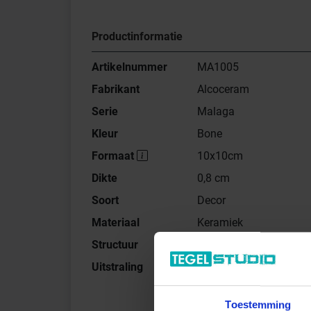
Productinformatie
Artikelnummer
MA1005
Fabrikant
Alcoceram
Serie
Malaga
Kleur
Bone
Formaat
10x10cm
Dikte
0,8 cm
Soort
Decor
Materiaal
Keramiek
Structuur
Vlak
Uitstraling
Glanzend
Toestemming