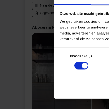
Naar de complete serie
Alcoceram Malaga
Gegevensblad downloaden - PDF
Deze website maakt gebruik
We gebruiken cookies om cont
Alcoceram Malaga Indrukken
websiteverkeer te analyseren
media, adverteren en analys
verstrekt of die ze hebben v
Toestemmingsselectie
Noodzakelijk
Previous