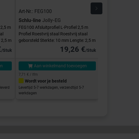
Art-Nr.: FEG100
Art-Nr.: E-FEQ-S
Schlu-line
Jolly-EG
Schlu-line
Hoek
 2,5 m
FEG100 Afsluitprofiel L-Profiel 2,5 m
E-FEQ-S100 Binnen
al
Profiel Roestvrij staal Roestvrij staal
Vierkant Roestvrij s
 2,5 m
geborsteld Sterkte: 10 mm Lengte: 2,5 m
Sterkte: 10 mm
€
19,26 €
/Stuk
/Stuk
en
Aan winkelmand toevoegen
Aan winke
7,71 € / lfm
Wordt voor je besteld
Direct klaar vo
leverd
Levertijd 5-7 werkdagen, verzendtijd 5-7
Afhalen in de showro
werkdagen
binnen 5-7 werkdage