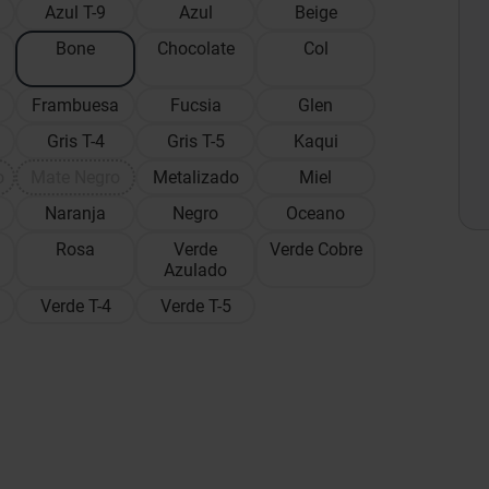
Azul T-9
Azul
Beige
Bone
Chocolate
Col
Frambuesa
Fucsia
Glen
Gris T-4
Gris T-5
Kaqui
o
Mate Negro
Metalizado
Miel
Naranja
Negro
Oceano
Rosa
Verde
Verde Cobre
Azulado
Verde T-4
Verde T-5