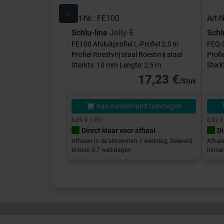
Art-Nr.: FE100
Art-
Schlu-line
Jolly-E
Schl
FE100 Afsluitprofiel L-Profiel 2,5 m
FEQ-S
Profiel Roestvrij staal Roestvrij staal
Profi
Sterkte: 10 mm Lengte: 2,5 m
Sterk
17,23 €
/Stuk
Aan winkelmand toevoegen
6,89 € / lfm
8,92 €
Direct klaar voor afhaal
Di
Afhalen in de showroom 1 werkdag, Geleverd
Afhal
binnen 5-7 werkdagen
binne