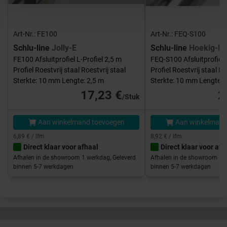
Art-Nr.: FE100
Art-Nr.: FEQ-S100
Schlu-line
Jolly-E
Schlu-line
Hoekig-E
FE100 Afsluitprofiel L-Profiel 2,5 m
FEQ-S100 Afsluitprofiel 
Profiel Roestvrij staal Roestvrij staal
Profiel Roestvrij staal Ro
Sterkte: 10 mm Lengte: 2,5 m
Sterkte: 10 mm Lengte: 
17,23 €
2
/Stuk
Aan winkelmand toevoegen
Aan winkelmand
6,89 € / lfm
8,92 € / lfm
Direct klaar voor afhaal
Direct klaar voor afh
Afhalen in de showroom 1 werkdag, Geleverd
Afhalen in de showroom 1 w
binnen 5-7 werkdagen
binnen 5-7 werkdagen