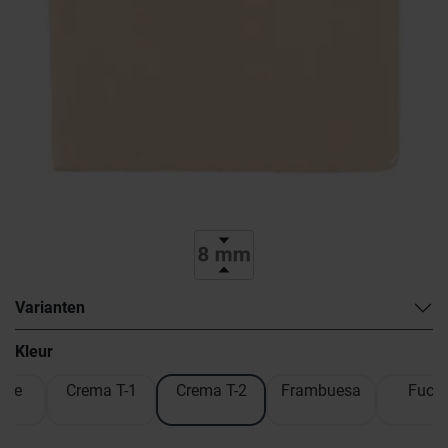
Varianten
Kleur
ele
Crema T-1
Crema T-2
Frambuesa
Fucsi