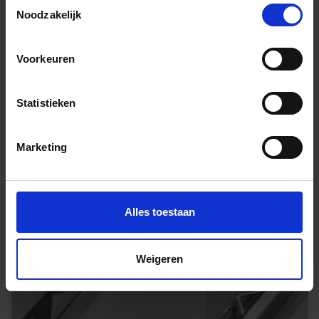
Toestemmingsselectie
Noodzakelijk
Voorkeuren
Andere Series van Alcoceram
Statistieken
Bijpassende afwerklijsten en hoeken
Marketing
Alles toestaan
Weigeren