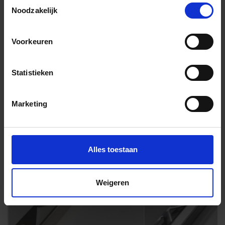
Toestemmingsselectie
Noodzakelijk
Voorkeuren
Andere Series van Alcoceram
Statistieken
Bijpassende afwerklijsten en hoeken
Marketing
Alles toestaan
Weigeren