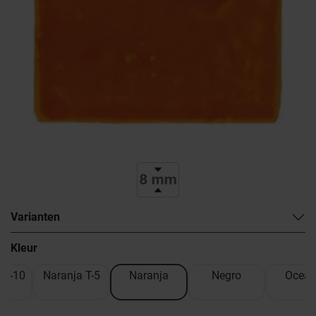
Varianten
Kleur
 T-10
Naranja T-5
Naranja
Negro
Ocea