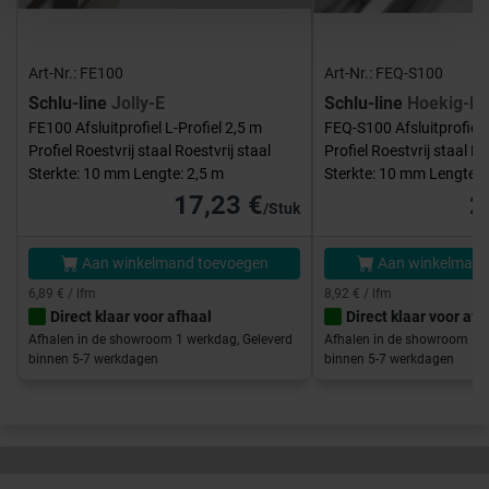
Art-Nr.: FE100
Art-Nr.: FEQ-S100
Schlu-line
Jolly-E
Schlu-line
Hoekig-E
FE100 Afsluitprofiel L-Profiel 2,5 m
FEQ-S100 Afsluitprofiel 
Profiel Roestvrij staal Roestvrij staal
Profiel Roestvrij staal Ro
Sterkte: 10 mm Lengte: 2,5 m
Sterkte: 10 mm Lengte: 
17,23 €
2
/Stuk
Aan winkelmand toevoegen
Aan winkelmand
6,89 € / lfm
8,92 € / lfm
Direct klaar voor afhaal
Direct klaar voor afh
Afhalen in de showroom 1 werkdag, Geleverd
Afhalen in de showroom 1 w
binnen 5-7 werkdagen
binnen 5-7 werkdagen