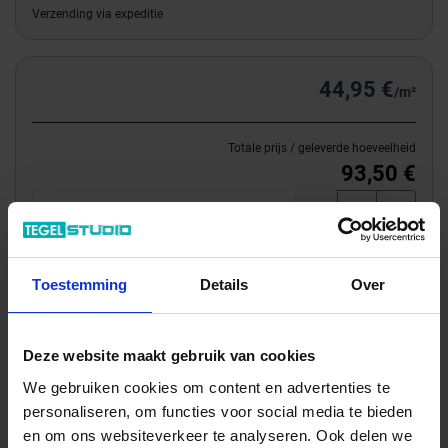
Verzending via expeditie
44,95 €
/m²
Totale prijs / geleverde hoeveelheid
93,50 €
m²
In het winkelmandje
Toestemming
Details
Over
Deze website maakt gebruik van cookies
We gebruiken cookies om content en advertenties te
personaliseren, om functies voor social media te bieden
Of een monster bestellen?
en om ons websiteverkeer te analyseren. Ook delen we