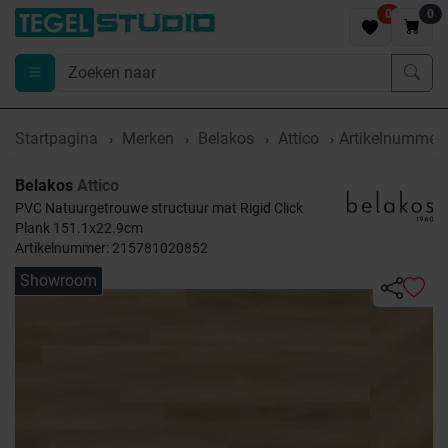
0
0
Startpagina
Merken
Belakos
Attico
Artikelnummer
Belakos
Attico
PVC Natuurgetrouwe structuur mat Rigid Click
Plank 151.1x22.9cm
Artikelnummer: 215781020852
Showroom