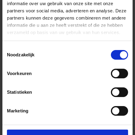
Inclusief cashback-actie
informatie over uw gebruik van onze site met onze
partners voor social media, adverteren en analyse. Deze
partners kunnen deze gegevens combineren met andere
Monster bestellen: 5,00 €
informatie die u aan ze heeft verstrekt of die ze hebben
verzameld op basis van uw gebruik van hun services.
Toestemmingsselectie
Noodzakelijk
Wil je graag een afspraak?
Voorkeuren
Onze verkoopspecialisten staan graag voor je klaar:
Di – Vr 09.00 – 18.00
Statistieken
Za 10.00 – 15.00
+31 (0) 478 - 69 11 63
Productaanvraag
Marketing
Belakos Attico Indrukken