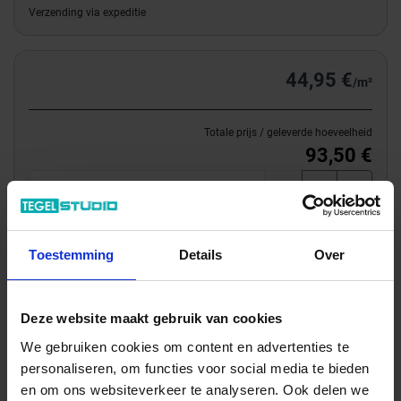
Verzending via expeditie
44,95 €
/m²
Totale prijs / geleverde hoeveelheid
93,50 €
m²
In het winkelmandje
Toestemming
Details
Over
Deze website maakt gebruik van cookies
We gebruiken cookies om content en advertenties te
personaliseren, om functies voor social media te bieden
Of een monster bestellen?
en om ons websiteverkeer te analyseren. Ook delen we