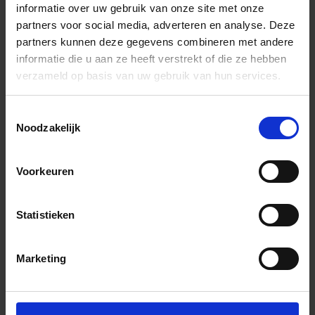
Inclusief cashback-actie
informatie over uw gebruik van onze site met onze
partners voor social media, adverteren en analyse. Deze
partners kunnen deze gegevens combineren met andere
Monster bestellen: 5,00 €
informatie die u aan ze heeft verstrekt of die ze hebben
verzameld op basis van uw gebruik van hun services.
Toestemmingsselectie
Noodzakelijk
Wil je graag een afspraak?
Voorkeuren
Onze verkoopspecialisten staan graag voor je klaar:
Di – Vr 09.00 – 18.00
Statistieken
Za 10.00 – 15.00
+31 (0) 478 - 69 11 63
Productaanvraag
Marketing
Belakos Attico Indrukken