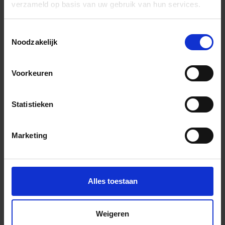
verzameld op basis van uw gebruik van hun services.
Wil je graag een afspraak?
Toestemmingsselectie
Onze verkoopspecialisten staan graag voor je klaar:
Noodzakelijk
Di – Vr 09.00 – 18.00
Za 10.00 – 15.00
Voorkeuren
+31 (0) 478 - 69 11 63
Productaanvraag
Statistieken
Belakos Futuro Indrukken
Marketing
Alles toestaan
Weigeren