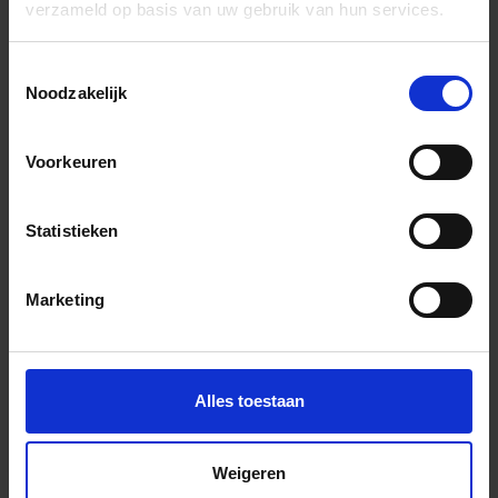
verzameld op basis van uw gebruik van hun services.
Wil je graag een afspraak?
Toestemmingsselectie
Onze verkoopspecialisten staan graag voor je klaar:
Noodzakelijk
Di – Vr 09.00 – 18.00
Za 10.00 – 15.00
Voorkeuren
+31 (0) 478 - 69 11 63
Productaanvraag
Statistieken
Belakos Palazzo Indrukken
Marketing
Alles toestaan
Weigeren