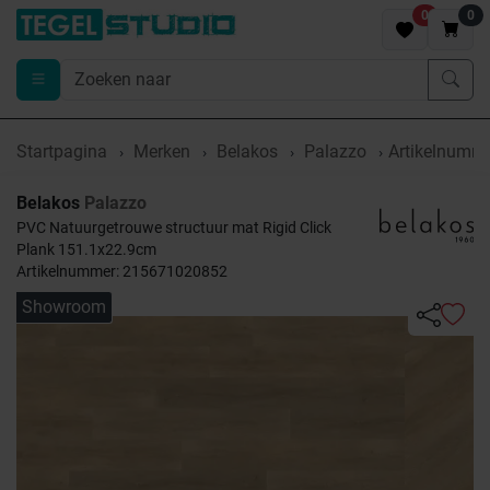
0
0
Startpagina
Merken
Belakos
Palazzo
Artikelnumm
Belakos
Palazzo
PVC Natuurgetrouwe structuur mat Rigid Click
Plank 151.1x22.9cm
Artikelnummer: 215671020852
Showroom