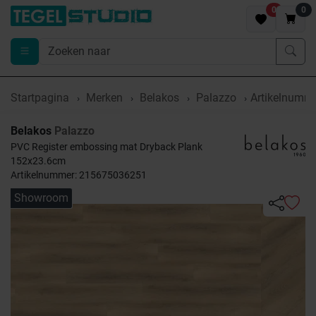
0
0
Startpagina
Merken
Belakos
Palazzo
Artikelnumm
Belakos
Palazzo
PVC Register embossing mat Dryback Plank
152x23.6cm
Artikelnummer: 215675036251
Showroom