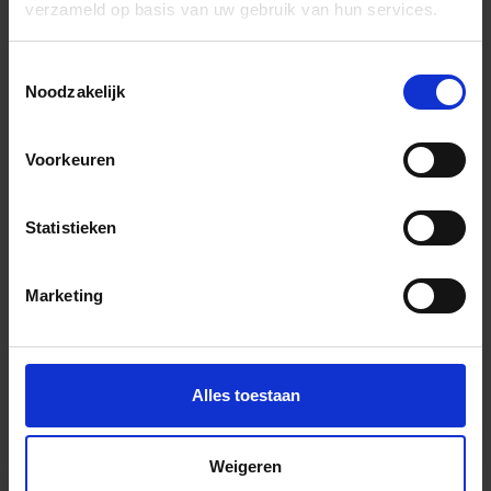
verzameld op basis van uw gebruik van hun services.
Wil je graag een afspraak?
Toestemmingsselectie
Onze verkoopspecialisten staan graag voor je klaar:
Noodzakelijk
Di – Vr 09.00 – 18.00
Za 10.00 – 15.00
Voorkeuren
+31 (0) 478 - 69 11 63
Productaanvraag
Statistieken
Belakos Palazzo Indrukken
Marketing
Alles toestaan
Weigeren