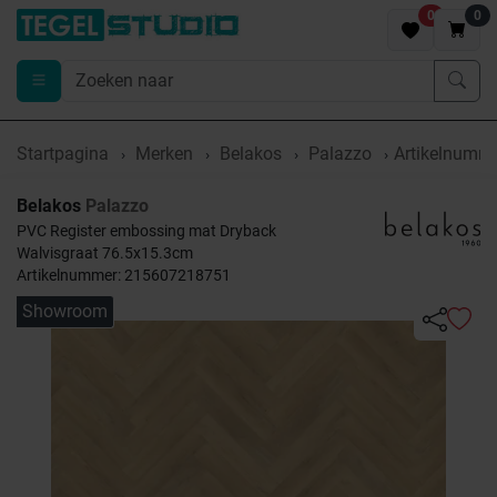
0
0
Startpagina
Merken
Belakos
Palazzo
Artikelnumm
Belakos
Palazzo
PVC Register embossing mat Dryback
Walvisgraat 76.5x15.3cm
Artikelnummer: 215607218751
Showroom