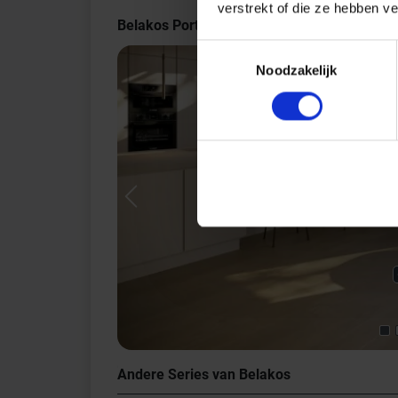
verstrekt of die ze hebben v
Belakos Portico Indrukken
Toestemmingsselectie
Noodzakelijk
Previous
Andere Series van Belakos