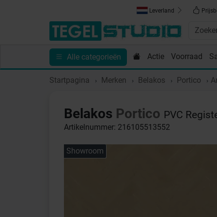
Leverland
Prijsb
Actie
Voorraad
S
Alle categorieën
Toebehoren
Sanitair
Tips en Inspiratie
Show
Startpagina
Merken
Belakos
Portico
A
Belakos
Portico
PVC Regist
Artikelnummer: 216105513552
Showroom