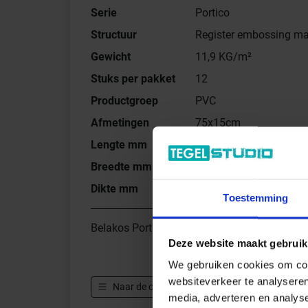
Serie
Portico
Structuur
Register embossing ma
Gewicht
11,9 KG/m²
Stuks per pakket
12
Productgroep
PVC
Afmetingen
75x15cm
Lengte mm
750 mm
Breedte mm
150 mm
Dikte mm
7 mm
Toestemming
Belakos Portico PVC 55 Register embossing 
Deze website maakt gebruik
We gebruiken cookies om cont
websiteverkeer te analyseren
Naar de complete serie
Belakos Portico
media, adverteren en analys