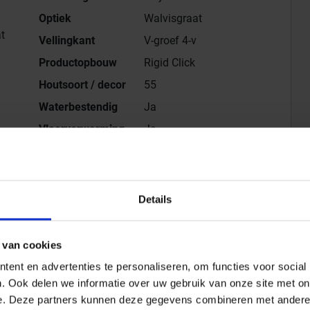
Optiek
Walvisgraat
t
Vellingkant
V-groef 4-v
Productopbouw
Rigid Click
Houtsoort / decor
55
Waterbestendig
Ja
Vloerverwarming
Ja
Gebruikersklasse
10, 100, 18, 20, 27, 30, 39,
4, 40, 42, 61, 7, 98
Details
mat Rigid Click Visgraat XL 75x15cm, Dikte 7 mm
 van cookies
ent en advertenties te personaliseren, om functies voor social
. Ook delen we informatie over uw gebruik van onze site met on
Alle series van
Belakos
Gegevensblad downloaden - PDF
e. Deze partners kunnen deze gegevens combineren met andere i