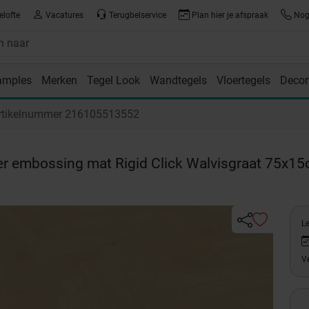
elofte
Vacatures
Terugbelservice
Plan hier je afspraak
Nog 
amples
Merken
Tegel Look
Wandtegels
Vloertegels
Decor
room
rtikelnummer 216105513552
er embossing mat Rigid Click Walvisgraat 75x1
L
Ve