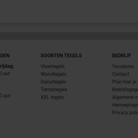
JDEN
SOORTEN TEGELS
BEDRIJF
rijdag:
Vloertegels
Vacatures
0 uur
Wandtegels
Contact
Decortegels
Plan hier je
Terrastegels
Bedrijfsgeg
0 uur
XXL tegels
Algemene v
Herroepings
Privacy pol