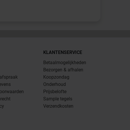
KLANTENSERVICE
Betaalmogelijkheden
Bezorgen & afhalen
 afspraak
Koopzondag
evens
Onderhoud
oorwaarden
Prijsbelofte
recht
Sample tegels
icy
Verzendkosten