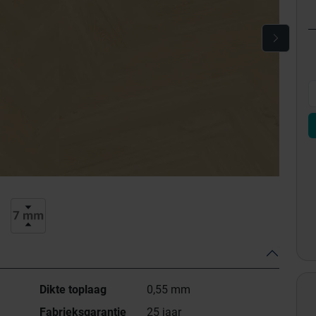
Dikte toplaag
0,55 mm
Fabrieksgarantie
25 jaar