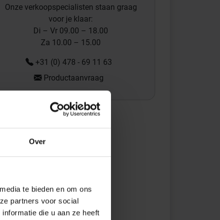
Onze verkoopspecialisten staan graag
voor je klaar:
Di – Vr 09.00 – 18.00
Za 10.00 – 15.00
+31 (0) 478 - 69 11 63
Productaanvraag
Over
 media te bieden en om ons
ze partners voor social
nformatie die u aan ze heeft