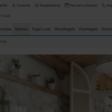
elofte
Vacatures
Terugbelservice
Plan hier je afspraak
Nog 
amples
Merken
Tegel Look
Wandtegels
Vloertegels
Decor
room
ies