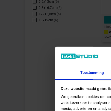
6,5x13cm
(6)
9,8x16,7cm
(5)
12x12,5cm
(6)
13x12cm
(6)
Inhou
W
Lever
Toestemming
Deze website maakt gebruik
We gebruiken cookies om cont
websiteverkeer te analyseren
media, adverteren en analys