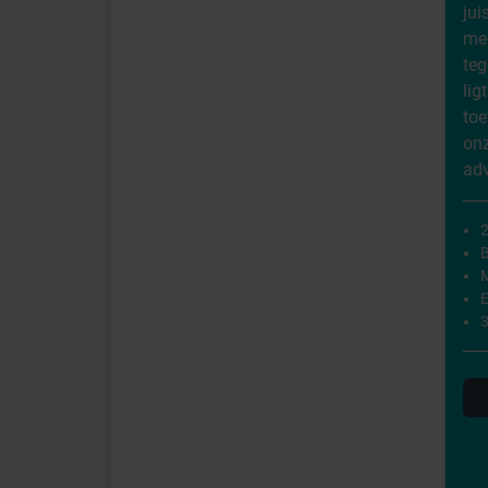
ju
mer
teg
li
to
onz
adv
2
M
E
3