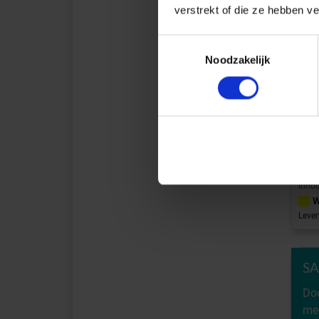
verstrekt of die ze hebben v
Toestemmingsselectie
Art
Noodzakelijk
Top
Smok
Inhou
W
Lever
SA
Do
med