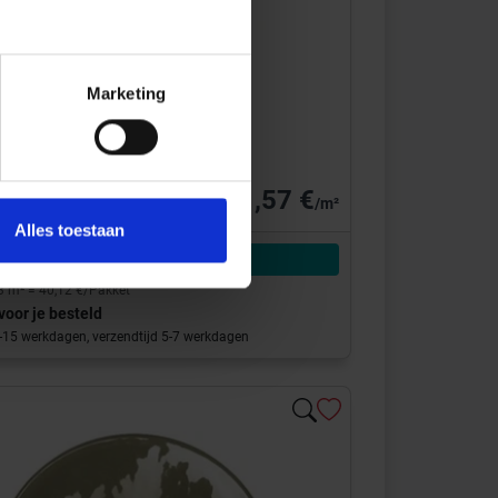
 AM1204
Marketing
ction
Memories
12.5 cm Decor Glanzend Vlak
121,57 €
/m²
Alles toestaan
Aan winkelmand toevoegen
3 m² = 40,12 €/Pakket
voor je besteld
0-15 werkdagen, verzendtijd 5-7 werkdagen