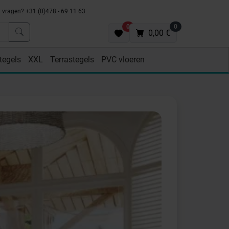
vragen? +31 (0)478 - 69 11 63
0
0
0,00 €
tegels
XXL
Terrastegels
PVC vloeren