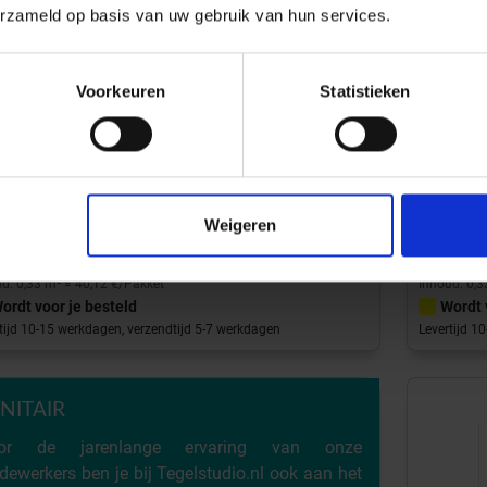
erzameld op basis van uw gebruik van hun services.
-Nr.: AM1203
Art-Nr.:
Voorkeuren
Statistieken
collection
Memories
Topcolle
e 12x12.5 cm Decor Glanzend Vlak
Acqua 12x
121,57 €
/m²
Weigeren
Aan winkelmand toevoegen
d: 0,33 m² = 40,12 €/Pakket
Inhoud: 0,3
ordt voor je besteld
Wordt 
tijd 10-15 werkdagen, verzendtijd 5-7 werkdagen
Levertijd 1
NITAIR
or de jarenlange ervaring van onze
ewerkers ben je bij Tegelstudio.nl ook aan het