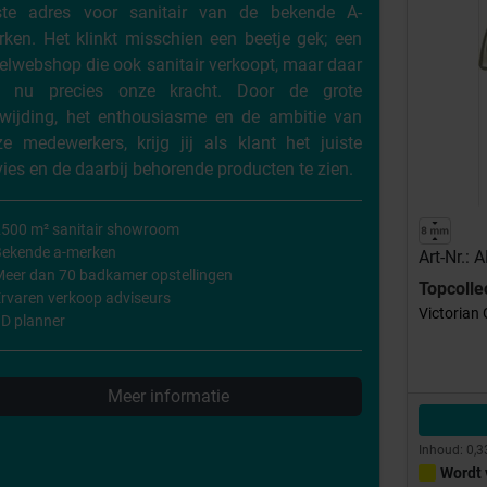
iste adres voor sanitair van de bekende A-
ken. Het klinkt misschien een beetje gek; een
elwebshop die ook sanitair verkoopt, maar daar
gt nu precies onze kracht. Door de grote
ewijding, het enthousiasme en de ambitie van
e medewerkers, krijg jij als klant het juiste
ies en de daarbij behorende producten te zien.
500 m² sanitair showroom
Bekende a-merken
Art-Nr.:
eer dan 70 badkamer opstellingen
Topcolle
rvaren verkoop adviseurs
Victorian
D planner
Meer informatie
Inhoud: 0,3
Wordt 