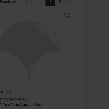
1
2
 AM1202
ction
Memories
2.5 cm Decor Glanzend Vlak