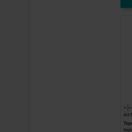
Art
Top
Nigh