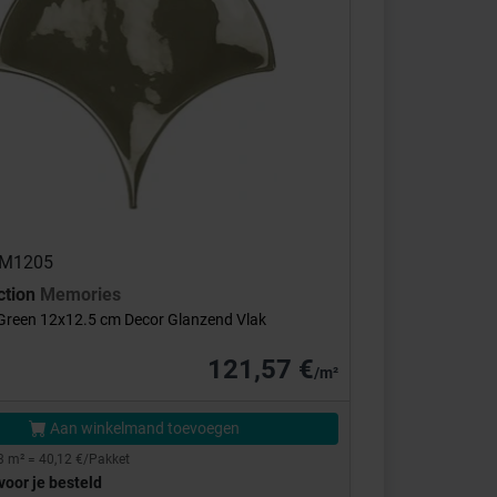
 AM1205
ction
Memories
 Green 12x12.5 cm Decor Glanzend Vlak
121,57 €
/m²
Aan winkelmand toevoegen
3 m² = 40,12 €/Pakket
voor je besteld