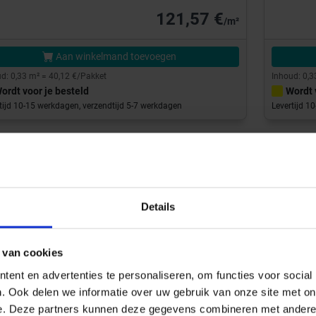
121,57 €
/m²
Aan winkelmand toevoegen
d: 0,33 m² = 40,12 €/Pakket
Inhoud: 0,3
ordt voor je besteld
Wordt 
tijd 10-15 werkdagen, verzendtijd 5-7 werkdagen
Levertijd 1
Details
 van cookies
ent en advertenties te personaliseren, om functies voor social
. Ook delen we informatie over uw gebruik van onze site met on
e. Deze partners kunnen deze gegevens combineren met andere i