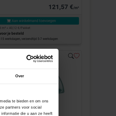
121,57 €
/m²
Aan winkelmand toevoegen
3 m² = 40,12 €/Pakket
voor je besteld
0-15 werkdagen, verzendtijd 5-7 werkdagen
Over
 media te bieden en om ons
ze partners voor social
nformatie die u aan ze heeft