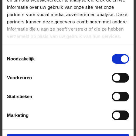
Art-Nr.: MA200200MO1
informatie over uw gebruik van onze site met onze
partners voor social media, adverteren en analyse. Deze
Topcollection
Matrix
partners kunnen deze gegevens combineren met andere
Morpheus 1 20x20 cm Vloertegel / Wandtegel Mat Vlak
informatie die u aan ze heeft verstrekt of die ze hebben
57,15 €
verzameld op basis van uw gebruik van hun services.
/m²
Aan winkelmand toevoegen
Toestemmingsselectie
Noodzakelijk
Inhoud: 0,68 m² = 38,86 €/Pakket
Wordt voor je besteld
Levertijd 10-15 werkdagen, verzendtijd 5-7 werkdagen
Voorkeuren
Statistieken
Marketing