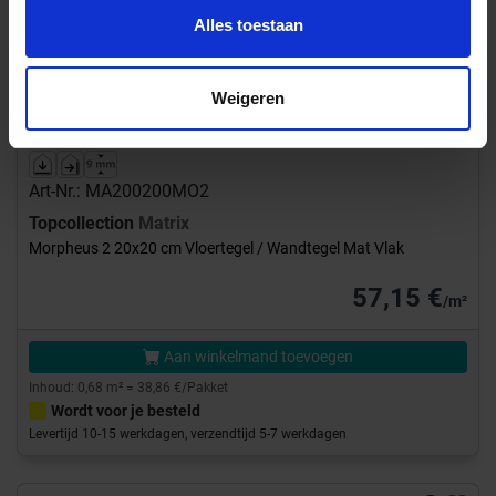
Previous
Next
Alles toestaan
Weigeren
Art-Nr.: MA200200MO2
Topcollection
Matrix
Morpheus 2 20x20 cm Vloertegel / Wandtegel Mat Vlak
57,15 €
/m²
Aan winkelmand toevoegen
Inhoud: 0,68 m² = 38,86 €/Pakket
Wordt voor je besteld
Levertijd 10-15 werkdagen, verzendtijd 5-7 werkdagen