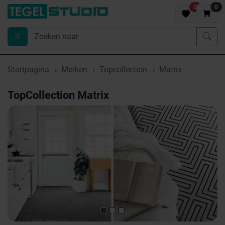
0
0
Startpagina
Merken
Topcollection
Matrix
TopCollection Matrix
Previous
Nex