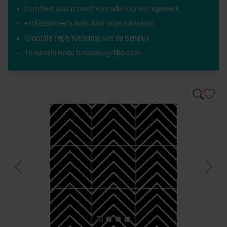
Compleet assortiment voor alle soorten tegelwerk
Professioneel advies door onze adviseurs
Grootste Tegel Webshop van de Benelux
10 verschillende betaalmogelijkheden
Previous
Next