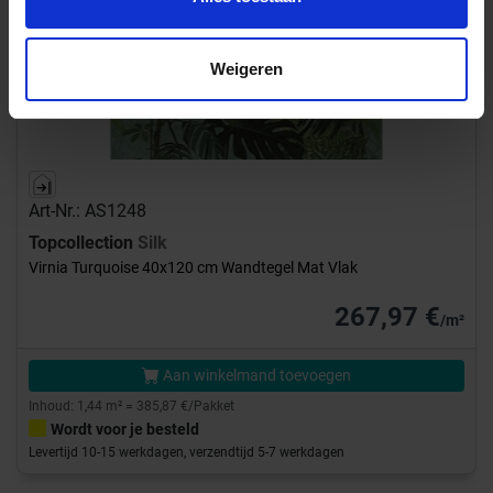
Weigeren
Art-Nr.: AS1248
Topcollection
Silk
Virnia Turquoise 40x120 cm Wandtegel Mat Vlak
267,97 €
/m²
Aan winkelmand toevoegen
Inhoud: 1,44 m² = 385,87 €/Pakket
Wordt voor je besteld
Levertijd 10-15 werkdagen, verzendtijd 5-7 werkdagen