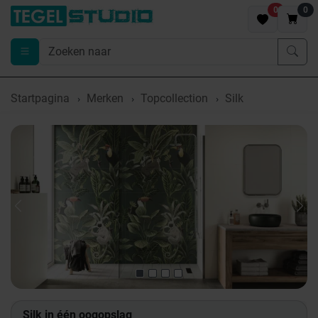
0
0
Startpagina
Merken
Topcollection
Silk
Previous
Nex
Silk in één oogopslag