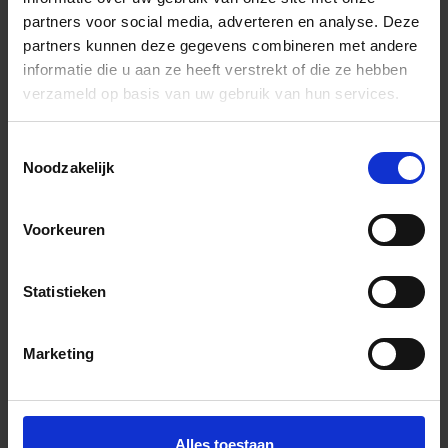
partners voor social media, adverteren en analyse. Deze
Art-Nr.: AS1247
partners kunnen deze gegevens combineren met andere
Topcollection
Silk
informatie die u aan ze heeft verstrekt of die ze hebben
Virnia Turquoise 40x120 cm Wandtegel Mat Vlak
verzameld op basis van uw gebruik van hun services.
267,97 €
/m²
Toestemmingsselectie
Noodzakelijk
Aan winkelmand toevoegen
Inhoud: 1,44 m² = 385,87 €/Pakket
Voorkeuren
Wordt voor je besteld
Levertijd 10-15 werkdagen, verzendtijd 5-7 werkdagen
Statistieken
Marketing
Alles toestaan