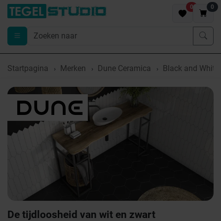
0
0
Startpagina
Merken
Dune Ceramica
Black and White
De tijdloosheid van wit en zwart