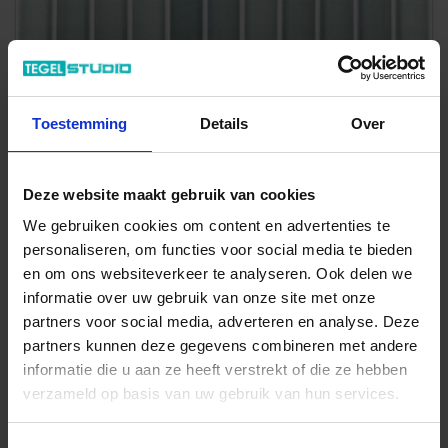
Previous
Next
Toestemming
Details
Over
Deze website maakt gebruik van cookies
We gebruiken cookies om content en advertenties te
personaliseren, om functies voor social media te bieden
Art-Nr.: 188914
en om ons websiteverkeer te analyseren. Ook delen we
Dune Ceramica
Kit-Kat
informatie over uw gebruik van onze site met onze
Anise Green 11.5x23.1 cm Decor AP Mat Gestructureerd Matt
partners voor social media, adverteren en analyse. Deze
67,20 €
partners kunnen deze gegevens combineren met andere
/m²
informatie die u aan ze heeft verstrekt of die ze hebben
verzameld op basis van uw gebruik van hun services.
Aan winkelmand toevoegen
Inhoud: 0,6375 m² = 42,84 €/Pakket