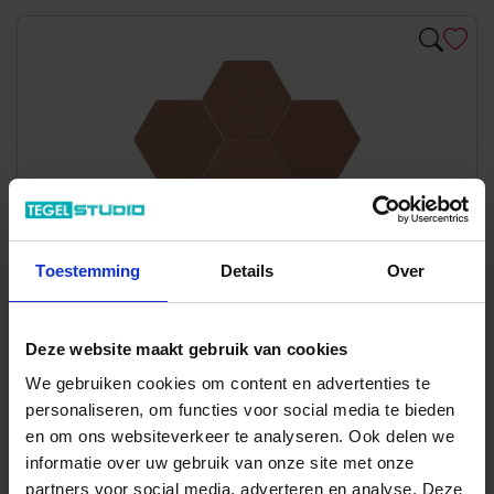
Previous
Next
Toestemming
Details
Over
Deze website maakt gebruik van cookies
We gebruiken cookies om content en advertenties te
Art-Nr.: 188271
personaliseren, om functies voor social media te bieden
Dune Ceramica
Chicago
en om ons websiteverkeer te analyseren. Ook delen we
Ginger 21.5x25 cm Vloertegel / Wandtegel Exa Mat Vlak
informatie over uw gebruik van onze site met onze
Naturale
partners voor social media, adverteren en analyse. Deze