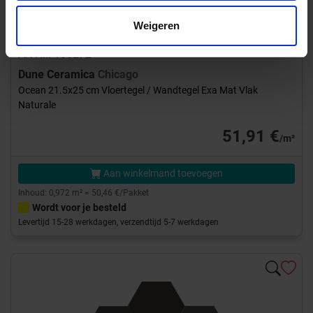
Weigeren
Art-Nr.: 188272
Dune Ceramica
Chicago
Ocean 21.5x25 cm Vloertegel / Wandtegel Exa Mat Vlak
Naturale
51,91 €
/m²
Aan winkelmand toevoegen
Inhoud: 0,972 m² = 50,46 €/Pakket
Wordt voor je besteld
Levertijd 15-28 werkdagen, verzendtijd 5-7 werkdagen