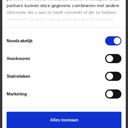
51,91 €
partners kunnen deze gegevens combineren met andere
/m²
informatie die u aan ze heeft verstrekt of die ze hebben
verzameld op basis van uw gebruik van hun services.
Aan winkelmand toevoegen
Inhoud: 0,972 m² = 50,46 €/Pakket
Toestemmingsselectie
Wordt voor je besteld
Noodzakelijk
Levertijd 15-28 werkdagen, verzendtijd 5-7 werkdagen
Voorkeuren
Statistieken
Marketing
Previous
Next
Alles toestaan