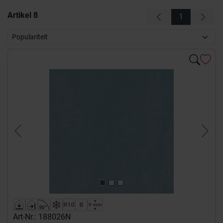
Artikel
8
1
Previous
Next
Art-Nr.: 188026N