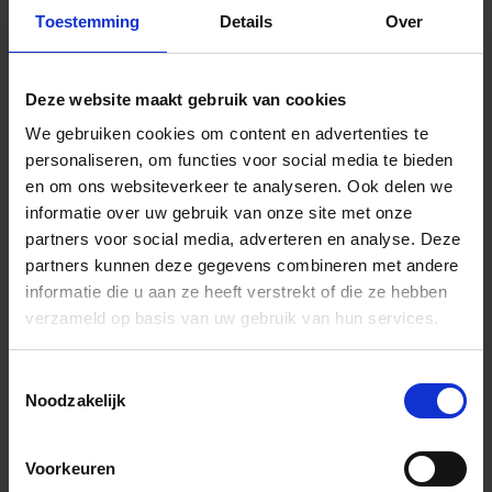
sanitair verkoopt, maar daar ligt nu precies onze
Toestemming
Details
Over
kracht. Door de grote toewijding, het enthousiasme en
de ambitie van onze medewerkers, krijg jij als klant het
juiste advies en de daarbij behorende producten te
Deze website maakt gebruik van cookies
zien.
We gebruiken cookies om content en advertenties te
personaliseren, om functies voor social media te bieden
2500 m² sanitair showroom
en om ons websiteverkeer te analyseren. Ook delen we
Bekende a-merken
informatie over uw gebruik van onze site met onze
Meer dan 70 badkamer opstellingen
partners voor social media, adverteren en analyse. Deze
Ervaren verkoop adviseurs
partners kunnen deze gegevens combineren met andere
3D planner
informatie die u aan ze heeft verstrekt of die ze hebben
verzameld op basis van uw gebruik van hun services.
Meer informatie
Toestemmingsselectie
Noodzakelijk
Voorkeuren