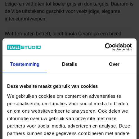
beige- en wittinten tot koeler grijs en donkergrijs. Daarom is
de Vibe uitstekend geschikt voor veelzijdige, elegante
interieurontwerpen.
Wat formaten betreft, biedt Imola Ceramica een breed
scala, waaronder 90x180 cm, 120x120 cm, 90x90 cm,
60x120 cm, 60x90 cm, 60x60 cm en 30x60 cm. Deze
maken flexibele toepassingen in verschillende
ruimteconcepten mogelijk.
Toestemming
Details
Over
Een bijzonder hoogtepunt is de twee centimeter dikke
terrastegel
, die speciaal voor buiten is ontwikkeld – Imola
Deze website maakt gebruik van cookies
Ceramica Vibes Outdoor. De buitentegel is ideaal voor
We gebruiken cookies om content en advertenties te
looppaden, tuinen of binnenplaatsen en biedt eersteklas
personaliseren, om functies voor social media te bieden
eigenschappen voor duurzame buitenoplossingen en
en om ons websiteverkeer te analyseren. Ook delen we
doorlopende ontwerpopvattingen.
informatie over uw gebruik van onze site met onze
partners voor social media, adverteren en analyse. Deze
partners kunnen deze gegevens combineren met andere
Artikel
0