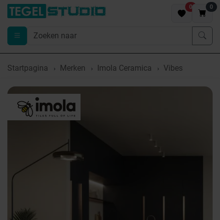
0
0
Startpagina
Merken
Imola Ceramica
Vibes