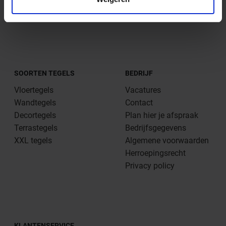
BTW-nummer:
NL803455562B01
SOORTEN TEGELS
BEDRIJF
Vloertegels
Vacatures
Wandtegels
Contact
Decortegels
Plan hier je afspraak
Terrastegels
Bedrijfsgegevens
XXL tegels
Algemene voorwaarden
Herroepingsrecht
Privacy policy
KLANTENSERVICE