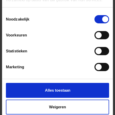
Wil je graag een afspraak?
Onze verkoopspecialisten staan graag voor je klaar:
Toestemmingsselectie
Di – Vr 09.00 – 18.00
Noodzakelijk
Za 10.00 – 15.00
+31 (0) 478 - 69 11 63
Productaanvraag
Voorkeuren
Statistieken
Parquetvinyl Mantaro Herringbone Indrukken
Marketing
Alles toestaan
Weigeren