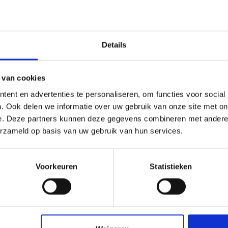
Optiek
Visgraat
Vellingkant
V-groef 4-v
Details
Productopbouw
Rigid Click
Houtsoort / decor
Almond
 van cookies
Waterbestendig
Ja
ent en advertenties te personaliseren, om functies voor social
Vloerverwarming
Ja
. Ook delen we informatie over uw gebruik van onze site met on
Gebruikersklasse
23, 33
e. Deze partners kunnen deze gegevens combineren met andere i
erzameld op basis van uw gebruik van hun services.
iepe houtstructuur Rigid Click Visgraat 61,5x12,3cm,
Voorkeuren
Statistieken
ad downloaden - PDF