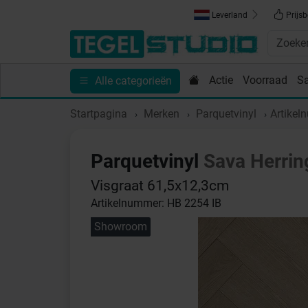
Leverland
Prijsb
Actie
Voorraad
S
Alle categorieën
Toebehoren
Sanitair
Tips en Inspiratie
Show
Startpagina
Merken
Parquetvinyl
Artikel
Parquetvinyl
Sava Herri
Visgraat 61,5x12,3cm
Artikelnummer: HB 2254 IB
Showroom