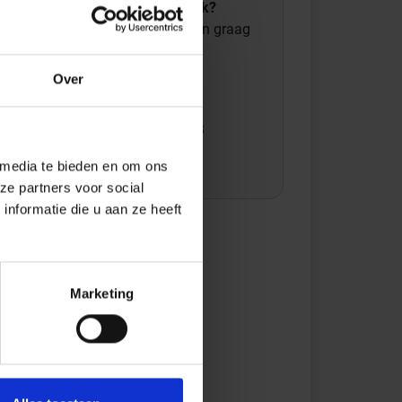
Wil je graag een afspraak?
Onze verkoopspecialisten staan graag
voor je klaar:
Di – Vr 09.00 – 18.00
Over
Za 10.00 – 15.00
+31 (0) 478 - 69 11 63
Productaanvraag
 media te bieden en om ons
ze partners voor social
nformatie die u aan ze heeft
Marketing