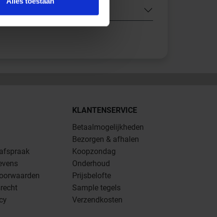
Alles toestaan
KLANTENSERVICE
Betaalmogelijkheden
Bezorgen & afhalen
 afspraak
Koopzondag
evens
Onderhoud
oorwaarden
Prijsbelofte
recht
Sample tegels
icy
Verzendkosten