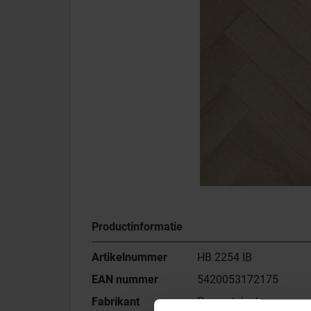
Productinformatie
Artikelnummer
HB 2254 IB
EAN nummer
5420053172175
Fabrikant
Parquetvinyl