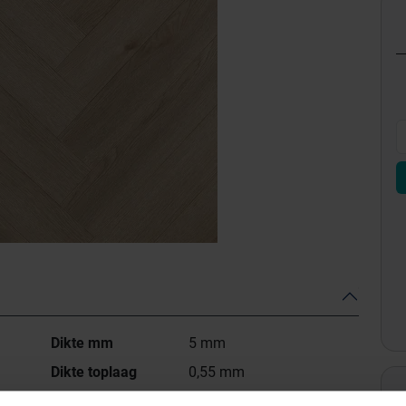
Dikte mm
5 mm
Dikte toplaag
0,55 mm
Fabrieksgarantie
35 jaar