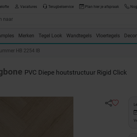
elofte
Vacatures
Terugbelservice
Plan hier je afspraak
Nog 
amples
Merken
Tegel Look
Wandtegels
Vloertegels
Decor
room
nummer HB 2254 IB
ngbone
PVC Diepe houtstructuur Rigid Click
L
Ve