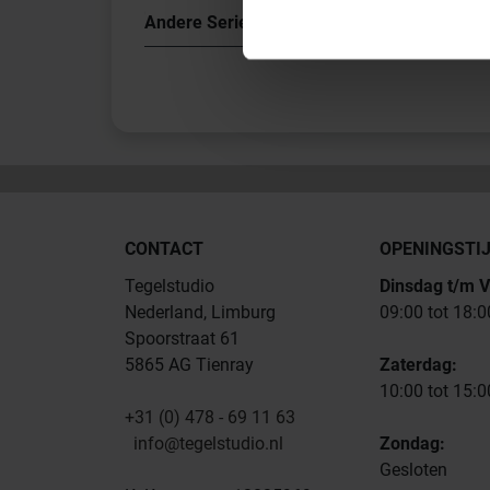
Andere Series van Parquetvinyl
CONTACT
OPENINGSTI
Tegelstudio
Dinsdag t/m V
Nederland, Limburg
09:00 tot 18:0
Spoorstraat 61
5865 AG Tienray
Zaterdag:
10:00 tot 15:0
+31 (0) 478 - 69 11 63
info@tegelstudio.nl
Zondag:
Gesloten