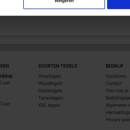
Weigeren
JDEN
SOORTEN TEGELS
BEDRIJF
rijdag:
Vloertegels
Vacatures
0 uur
Wandtegels
Contact
Decortegels
Plan hier je
Terrastegels
Bedrijfsgeg
0 uur
XXL tegels
Algemene v
Herroepings
Privacy pol