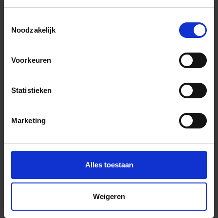
Previous
Nex
Toestemmingsselectie
Noodzakelijk
Voorkeuren
Andere Series van Quintessenza
Statistieken
Marketing
Bijpassende afwerklijsten en hoeken
Alles toestaan
Weigeren