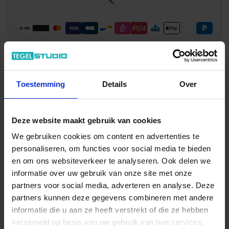
Wil je graag een afspraak?
Toestemming
Details
Over
Onze verkoopspecialisten staan graag voor je klaar:
Di – Vr 09.00 – 18.00
Za 10.00 – 15.00
Deze website maakt gebruik van cookies
+31 (0) 478 - 69 11 63
Productaanvraag
We gebruiken cookies om content en advertenties te
personaliseren, om functies voor social media te bieden
en om ons websiteverkeer te analyseren. Ook delen we
Quintessenza Tinte Indrukken
informatie over uw gebruik van onze site met onze
partners voor social media, adverteren en analyse. Deze
partners kunnen deze gegevens combineren met andere
informatie die u aan ze heeft verstrekt of die ze hebben
verzameld op basis van uw gebruik van hun services.