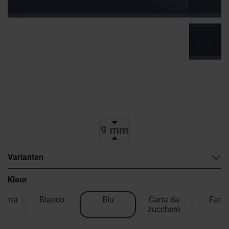
Varianten
Kleur
rina
Bianco
Blu
Carta da
Fang
zucchero