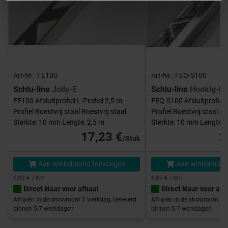
Art-Nr.: FE100
Art-Nr.: FEQ-S100
Schlu-line
Jolly-E
Schlu-line
Hoekig-E
FE100 Afsluitprofiel L-Profiel 2,5 m
FEQ-S100 Afsluitprofiel 
Profiel Roestvrij staal Roestvrij staal
Profiel Roestvrij staal Ro
Sterkte: 10 mm Lengte: 2,5 m
Sterkte: 10 mm Lengte: 
17,23 €
2
/Stuk
Aan winkelmand toevoegen
Aan winkelmand
6,89 € / lfm
8,92 € / lfm
Direct klaar voor afhaal
Direct klaar voor afh
Afhalen in de showroom 1 werkdag, Geleverd
Afhalen in de showroom 1 w
binnen 5-7 werkdagen
binnen 5-7 werkdagen