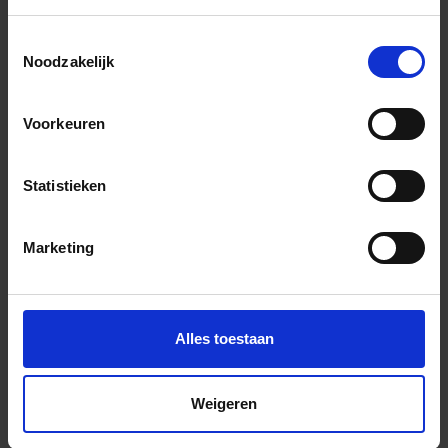
Previous
Nex
Toestemmingsselectie
Noodzakelijk
Voorkeuren
Andere Series van Quintessenza
Statistieken
Marketing
Bijpassende afwerklijsten en hoeken
Alles toestaan
Weigeren