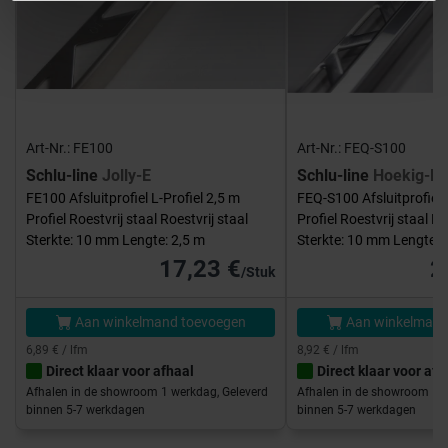
Art-Nr.: FE100
Art-Nr.: FEQ-S100
Schlu-line
Jolly-E
Schlu-line
Hoekig-E
FE100 Afsluitprofiel L-Profiel 2,5 m
FEQ-S100 Afsluitprofiel 
Profiel Roestvrij staal Roestvrij staal
Profiel Roestvrij staal Ro
Sterkte: 10 mm Lengte: 2,5 m
Sterkte: 10 mm Lengte: 
17,23 €
2
/Stuk
Aan winkelmand toevoegen
Aan winkelmand
6,89 € / lfm
8,92 € / lfm
Direct klaar voor afhaal
Direct klaar voor afh
Afhalen in de showroom 1 werkdag, Geleverd
Afhalen in de showroom 1 w
binnen 5-7 werkdagen
binnen 5-7 werkdagen