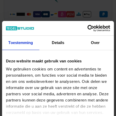
Wil je graag een afspraak?
Toestemming
Details
Over
Onze verkoopspecialisten staan graag voor je klaar:
Di – Vr 09.00 – 18.00
Za 10.00 – 15.00
Deze website maakt gebruik van cookies
+31 (0) 478 - 69 11 63
Productaanvraag
We gebruiken cookies om content en advertenties te
personaliseren, om functies voor social media te bieden
en om ons websiteverkeer te analyseren. Ook delen we
Quintessenza Tinte Indrukken
informatie over uw gebruik van onze site met onze
partners voor social media, adverteren en analyse. Deze
partners kunnen deze gegevens combineren met andere
informatie die u aan ze heeft verstrekt of die ze hebben
verzameld op basis van uw gebruik van hun services.