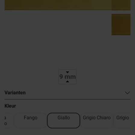
Varianten
Kleur
 da
Fango
Giallo
Grigio Chiaro
Grigio M
ero