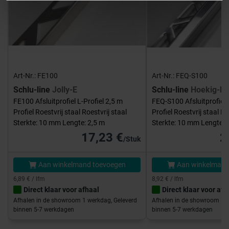
Art-Nr.: FE100
Art-Nr.: FEQ-S100
Schlu-line
Jolly-E
Schlu-line
Hoekig-E
FE100 Afsluitprofiel L-Profiel 2,5 m
FEQ-S100 Afsluitprofiel 
Profiel Roestvrij staal Roestvrij staal
Profiel Roestvrij staal Ro
Sterkte: 10 mm Lengte: 2,5 m
Sterkte: 10 mm Lengte: 
17,23 €
2
/Stuk
Aan winkelmand toevoegen
Aan winkelmand
6,89 € / lfm
8,92 € / lfm
Direct klaar voor afhaal
Direct klaar voor afh
Afhalen in de showroom 1 werkdag, Geleverd
Afhalen in de showroom 1 w
binnen 5-7 werkdagen
binnen 5-7 werkdagen