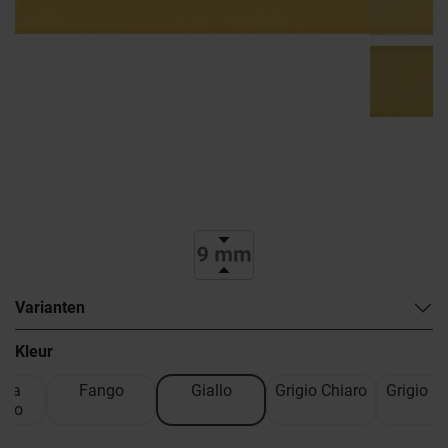
Varianten
Kleur
 da
Fango
Giallo
Grigio Chiaro
Grigio M
ero