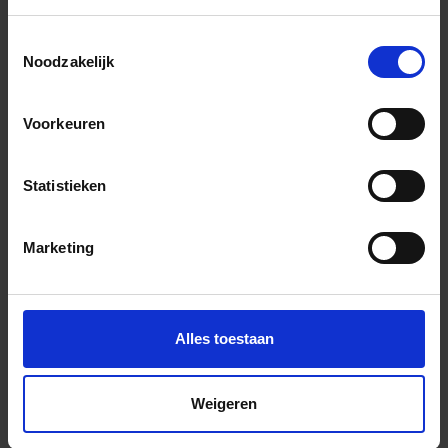
Previous
Nex
Toestemmingsselectie
Noodzakelijk
Voorkeuren
Andere Series van Quintessenza
Statistieken
Marketing
Bijpassende afwerklijsten en hoeken
Alles toestaan
Weigeren