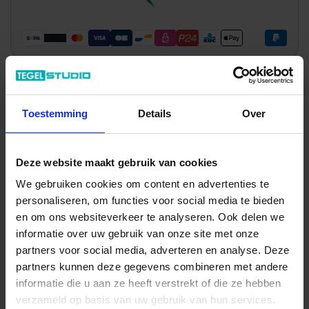
Wil je graag een afspraak?
Toestemming
Details
Over
Onze verkoopspecialisten staan graag voor je klaar:
Di – Vr 09.00 – 18.00
Za 10.00 – 15.00
Deze website maakt gebruik van cookies
+31 (0) 478 - 69 11 63
Productaanvraag
We gebruiken cookies om content en advertenties te
personaliseren, om functies voor social media te bieden
en om ons websiteverkeer te analyseren. Ook delen we
Quintessenza Tinte Indrukken
informatie over uw gebruik van onze site met onze
partners voor social media, adverteren en analyse. Deze
partners kunnen deze gegevens combineren met andere
informatie die u aan ze heeft verstrekt of die ze hebben
verzameld op basis van uw gebruik van hun services.