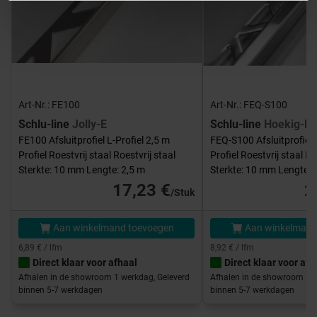
Art-Nr.: FE100
Art-Nr.: FEQ-S100
Schlu-line
Jolly-E
Schlu-line
Hoekig-E
FE100 Afsluitprofiel L-Profiel 2,5 m
FEQ-S100 Afsluitprofiel 
Profiel Roestvrij staal Roestvrij staal
Profiel Roestvrij staal Ro
Sterkte: 10 mm Lengte: 2,5 m
Sterkte: 10 mm Lengte: 
17,23 €
2
/Stuk
Aan winkelmand toevoegen
Aan winkelmand
6,89 € / lfm
8,92 € / lfm
Direct klaar voor afhaal
Direct klaar voor afh
Afhalen in de showroom 1 werkdag, Geleverd
Afhalen in de showroom 1 w
binnen 5-7 werkdagen
binnen 5-7 werkdagen