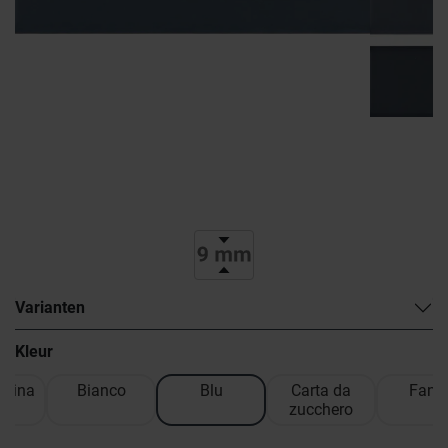
Varianten
Kleur
rina
Bianco
Blu
Carta da
Fang
zucchero