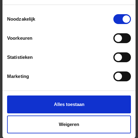
Previous
Nex
Toestemmingsselectie
Noodzakelijk
Voorkeuren
Andere Series van Quintessenza
Statistieken
Marketing
Bijpassende afwerklijsten en hoeken
Alles toestaan
Weigeren