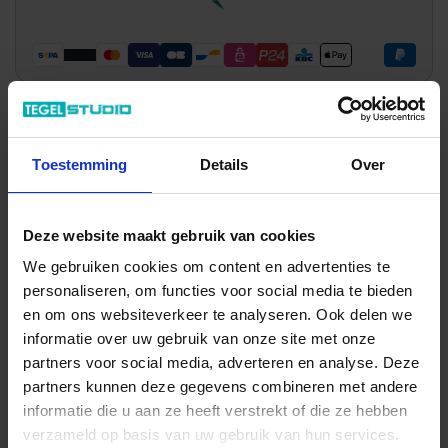
Wil je graag een afspraak?
Toestemming
Details
Over
Onze verkoopspecialisten staan graag voor je klaar:
Di – Vr 09.00 – 18.00
Za 10.00 – 15.00
Deze website maakt gebruik van cookies
+31 (0) 478 - 69 11 63
Productaanvraag
We gebruiken cookies om content en advertenties te
personaliseren, om functies voor social media te bieden
en om ons websiteverkeer te analyseren. Ook delen we
Quintessenza Tinte Indrukken
informatie over uw gebruik van onze site met onze
partners voor social media, adverteren en analyse. Deze
partners kunnen deze gegevens combineren met andere
informatie die u aan ze heeft verstrekt of die ze hebben
verzameld op basis van uw gebruik van hun services.