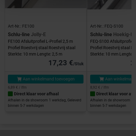
Art-Nr.: FE100
Art-Nr.: FEQ-S100
Schlu-line
Jolly-E
Schlu-line
Hoekig-E
FE100 Afsluitprofiel L-Profiel 2,5 m
FEQ-S100 Afsluitprofiel 
Profiel Roestvrij staal Roestvrij staal
Profiel Roestvrij staal Ro
Sterkte: 10 mm Lengte: 2,5 m
Sterkte: 10 mm Lengte: 
17,23 €
2
/Stuk
Aan winkelmand toevoegen
Aan winkelmand
6,89 € / lfm
8,92 € / lfm
Direct klaar voor afhaal
Direct klaar voor afh
Afhalen in de showroom 1 werkdag, Geleverd
Afhalen in de showroom 1 w
binnen 5-7 werkdagen
binnen 5-7 werkdagen