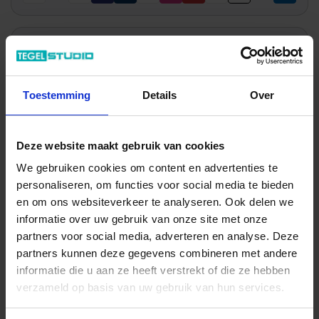
Wil je graag een afspraak?
Onze verkoopspecialisten staan graag voor je klaar:
Toestemming
Details
Over
Di – Vr 09.00 – 18.00
Za 10.00 – 15.00
+31 (0) 478 - 69 11 63
Productaanvraag
Deze website maakt gebruik van cookies
We gebruiken cookies om content en advertenties te
personaliseren, om functies voor social media te bieden
Topcollection Delight Indrukken
en om ons websiteverkeer te analyseren. Ook delen we
informatie over uw gebruik van onze site met onze
partners voor social media, adverteren en analyse. Deze
partners kunnen deze gegevens combineren met andere
informatie die u aan ze heeft verstrekt of die ze hebben
verzameld op basis van uw gebruik van hun services.
Previous
Nex