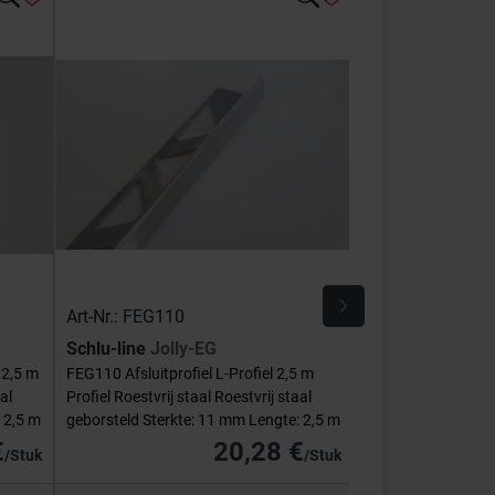
Art-Nr.: FEG110
Art-Nr.: E-FEQ-S
Schlu-line
Jolly-EG
Schlu-line
Hoek
 2,5 m
FEG110 Afsluitprofiel L-Profiel 2,5 m
E-FEQ-S110 Binnen
al
Profiel Roestvrij staal Roestvrij staal
Vierkant Roestvrij s
 2,5 m
geborsteld Sterkte: 11 mm Lengte: 2,5 m
Sterkte: 11 mm
€
20,28 €
/Stuk
/Stuk