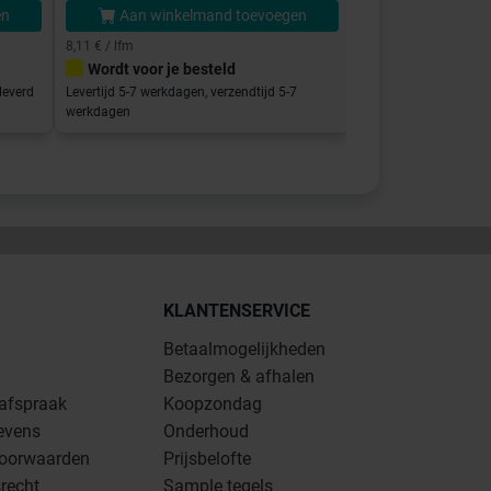
en
Aan winkelmand toevoegen
Aan winke
8,11 € / lfm
Wordt voor je besteld
Direct klaar vo
leverd
Levertijd 5-7 werkdagen, verzendtijd 5-7
Afhalen in de showro
werkdagen
binnen 5-7 werkdage
KLANTENSERVICE
Betaalmogelijkheden
Bezorgen & afhalen
 afspraak
Koopzondag
evens
Onderhoud
oorwaarden
Prijsbelofte
recht
Sample tegels