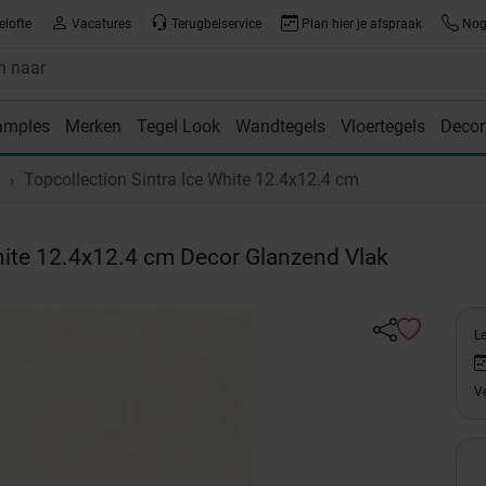
elofte
Vacatures
Terugbelservice
Plan hier je afspraak
Nog 
amples
Merken
Tegel Look
Wandtegels
Vloertegels
Decor
room
Topcollection Sintra Ice White 12.4x12.4 cm
hite 12.4x12.4 cm Decor Glanzend Vlak
L
Ve