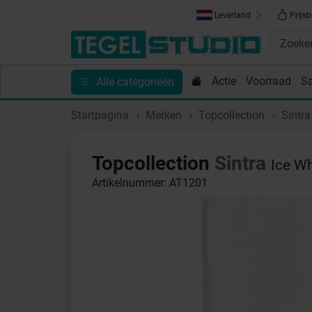
Leverland
Prijsb
Actie
Voorraad
S
Alle categorieën
Toebehoren
Sanitair
Tips en Inspiratie
Show
Startpagina
Merken
Topcollection
Sintra
Topcollection
Sintra
Ice W
Artikelnummer: AT1201