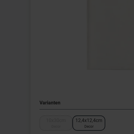
Varianten
10x30cm
12,4x12,4cm
Decor
Decor