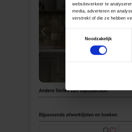
websiteverkeer te analyseren
media, adverteren en analys
verstrekt of die ze hebben v
Toestemmingsselectie
Previous
Noodzakelijk
Andere Series van Topcollection
Bijpassende afwerklijsten en hoeken