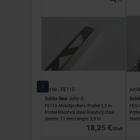
Art-Nr.: FE110
Art-
Schlu-line
Jolly-E
Schl
FE110 Afsluitprofiel L-Profiel 2,5 m
FEQ-S
Profiel Roestvrij staal Roestvrij staal
Profi
Sterkte: 11 mm Lengte: 2,5 m
Sterk
18,25 €
/Stuk