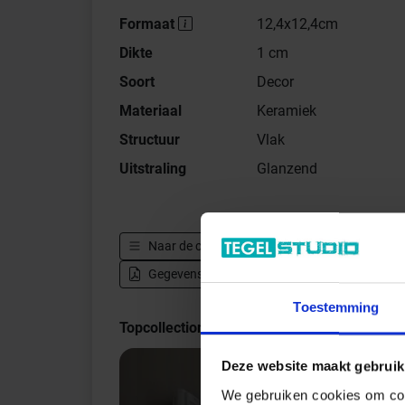
Formaat
12,4x12,4cm
Dikte
1 cm
Soort
Decor
Materiaal
Keramiek
Structuur
Vlak
Uitstraling
Glanzend
Naar de complete serie
Topcollection Sintra
Gegevensblad downloaden - PDF
Toestemming
Topcollection Sintra Indrukken
Deze website maakt gebruik
We gebruiken cookies om cont