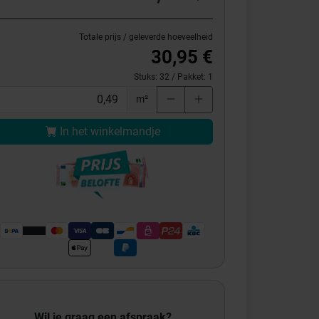
Totale prijs / geleverde hoeveelheid
30,95 €
Stuks:
32
/ Pakket:
1
m²
In het winkelmandje
Wil je graag een afspraak?