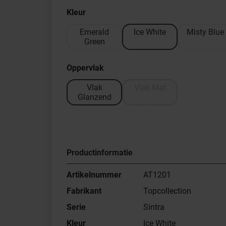
Kleur
Emerald
Ice White
Misty Blue
Green
Oppervlak
Vlak
Vlak Mat
Glanzend
Productinformatie
Artikelnummer
AT1201
Fabrikant
Topcollection
Serie
Sintra
Kleur
Ice White