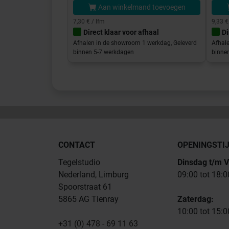
Aan winkelmand toevoegen
7,30 € / lfm
9,33 €
Direct klaar voor afhaal
Di
Afhalen in de showroom 1 werkdag, Geleverd
Afhal
binnen 5-7 werkdagen
binne
CONTACT
OPENINGSTI
Tegelstudio
Dinsdag t/m V
Nederland, Limburg
09:00 tot 18:0
Spoorstraat 61
5865 AG Tienray
Zaterdag:
10:00 tot 15:0
+31 (0) 478 - 69 11 63