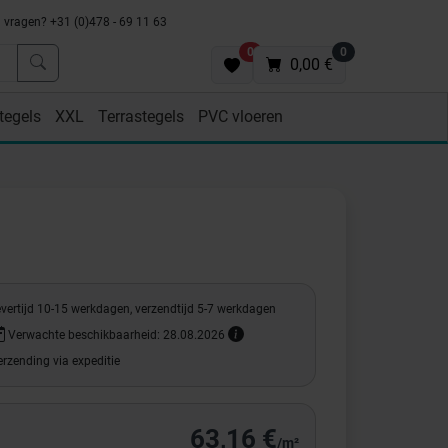
vragen? +31 (0)478 - 69 11 63
0
0
0,00 €
tegels
XXL
Terrastegels
PVC vloeren
evertijd 10-15 werkdagen, verzendtijd 5-7 werkdagen
Verwachte beschikbaarheid: 28.08.2026
rzending via expeditie
63,16 €
/m²