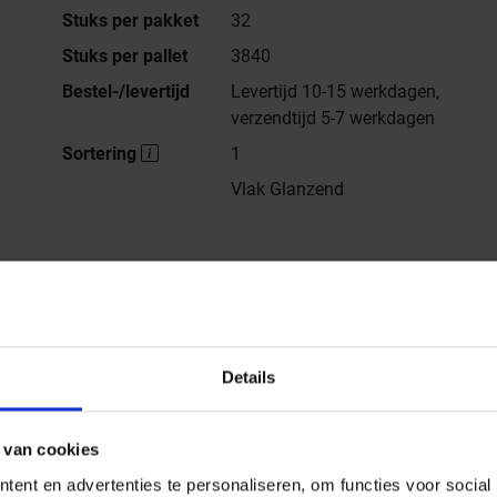
Stuks per pakket
32
Stuks per pallet
3840
Bestel-/levertijd
Levertijd 10-15 werkdagen,
verzendtijd 5-7 werkdagen
Sortering
1
Vlak Glanzend
Alle series van
Topcollection
Details
 van cookies
ent en advertenties te personaliseren, om functies voor social