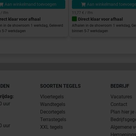
Aan winkelmand toevoegen
Aan winkelmand toevoeg
 / lfm
11,77 € / lfm
rect klaar voor afhaal
Direct klaar voor afhaal
en in de showroom 1 werkdag, Geleverd
Afhalen in de showroom 1 werkdag, Ge
n 5-7 werkdagen
binnen 5-7 werkdagen
JDEN
SOORTEN TEGELS
BEDRIJF
rijdag:
Vloertegels
Vacatures
0 uur
Wandtegels
Contact
Decortegels
Plan hier je
Terrastegels
Bedrijfsgeg
0 uur
XXL tegels
Algemene v
Herroepings