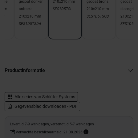
rème
gecoat donker
210x210 mm
gecoat brons
gecoat
0 mm
antraciet
SES1D5TSI
210x210 mm
steengrijs
TSC
210x210 mm
SES1D5TSOB
210x210
SES1D5TSDA
SES1D5T
Productinformatie
Alle series van
Schlüter Systems
Gegevensblad downloaden - PDF
Levertijd 7-9 werkdagen, verzendtijd 5-7 werkdagen
Verwachte beschikbaarheid: 21.08.2026