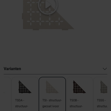
Varianten
TSDA -
TSI - structuur-
TSOB -
TSSG -
-
structuur-
gecoat ivoor
structuur-
structuur-