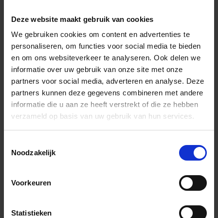
Deze website maakt gebruik van cookies
Wil je graag een afspraak?
We gebruiken cookies om content en advertenties te
Onze verkoopspecialisten staan graag voor je klaar:
personaliseren, om functies voor social media te bieden
Di – Vr 09.00 – 18.00
en om ons websiteverkeer te analyseren. Ook delen we
Za 10.00 – 15.00
informatie over uw gebruik van onze site met onze
partners voor social media, adverteren en analyse. Deze
+31 (0) 478 - 69 11 63
Productaanvraag
partners kunnen deze gegevens combineren met andere
informatie die u aan ze heeft verstrekt of die ze hebben
verzameld op basis van uw gebruik van hun services.
Andere Series van Schlüter Systems
Toestemmingsselectie
Noodzakelijk
Alternatieve producten
Voorkeuren
Statistieken