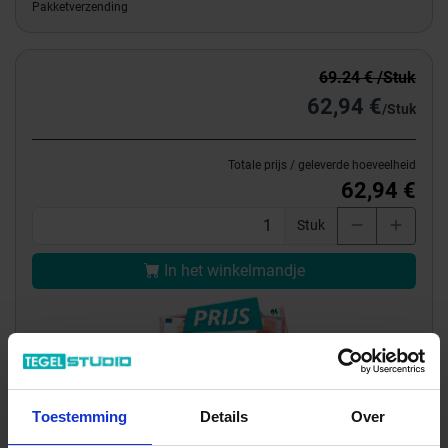
Pakketverzending
69.24 € /Stuk
62,94 €
/Stuk
Totale prijs / geleverde hoeveelheid
62,94 €
Stuk
In het winkelmandje
Toestemming
Details
Over