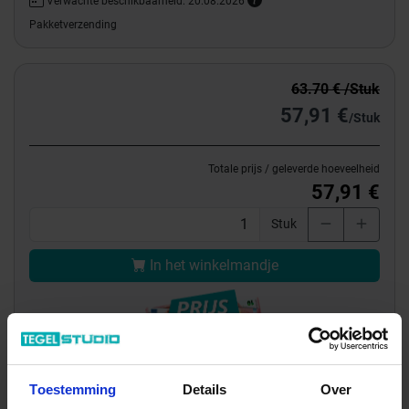
Verwachte beschikbaarheid: 20.08.2026
Pakketverzending
63.70 € /Stuk
57,91 €
/Stuk
Totale prijs / geleverde hoeveelheid
57,91 €
Stuk
In het winkelmandje
Toestemming
Details
Over