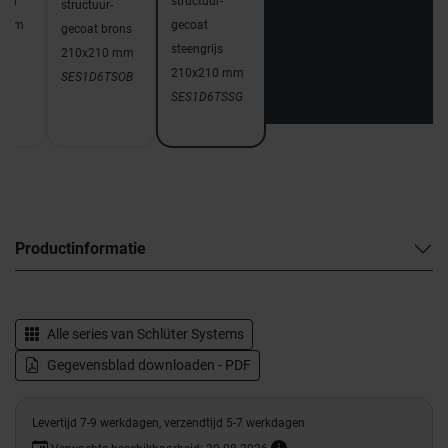
voor
structuur-
structuur-
0 mm
gecoat
gecoat brons
SI
steengrijs
210x210 mm
210x210 mm
SES1D6TSOB
SES1D6TSSG
Productinformatie
Alle series van
Schlüter Systems
Gegevensblad downloaden - PDF
Levertijd 7-9 werkdagen, verzendtijd 5-7 werkdagen