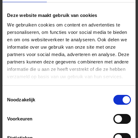
Deze website maakt gebruik van cookies
Wil je graag een afspraak?
We gebruiken cookies om content en advertenties te
Onze verkoopspecialisten staan graag voor je klaar:
personaliseren, om functies voor social media te bieden
Di – Vr 09.00 – 18.00
en om ons websiteverkeer te analyseren. Ook delen we
Za 10.00 – 15.00
informatie over uw gebruik van onze site met onze
partners voor social media, adverteren en analyse. Deze
+31 (0) 478 - 69 11 63
Productaanvraag
partners kunnen deze gegevens combineren met andere
informatie die u aan ze heeft verstrekt of die ze hebben
verzameld op basis van uw gebruik van hun services.
Andere Series van Schlüter Systems
Toestemmingsselectie
Noodzakelijk
Alternatieve producten
Voorkeuren
Statistieken