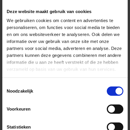
Deze website maakt gebruik van cookies
Wil je graag een afspraak?
We gebruiken cookies om content en advertenties te
Onze verkoopspecialisten staan graag voor je klaar:
personaliseren, om functies voor social media te bieden
Di – Vr 09.00 – 18.00
en om ons websiteverkeer te analyseren. Ook delen we
Za 10.00 – 15.00
informatie over uw gebruik van onze site met onze
partners voor social media, adverteren en analyse. Deze
+31 (0) 478 - 69 11 63
Productaanvraag
partners kunnen deze gegevens combineren met andere
informatie die u aan ze heeft verstrekt of die ze hebben
verzameld op basis van uw gebruik van hun services.
Andere Series van Schlüter Systems
Toestemmingsselectie
Noodzakelijk
Alternatieve producten
Voorkeuren
Statistieken