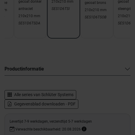
gecoat donker
210x210 mm
gecoat
rème
gecoat brons
antraciet
SES1D6TSI
steengrijs
0 mm
210x210 mm
210x210 mm
210x210
TSC
SES1D6TSOB
SES1D6TSDA
SES1D6T
Productinformatie
Alle series van
Schlüter Systems
Gegevensblad downloaden - PDF
Levertijd 7-9 werkdagen, verzendtijd 5-7 werkdagen
Verwachte beschikbaarheid: 20.08.2026