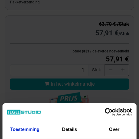
Pakketverzending
63.70 € /Stuk
57,91 €
/Stuk
Totale prijs / geleverde hoeveelheid
57,91 €
Stuk
In het winkelmandje
Toestemming
Details
Over