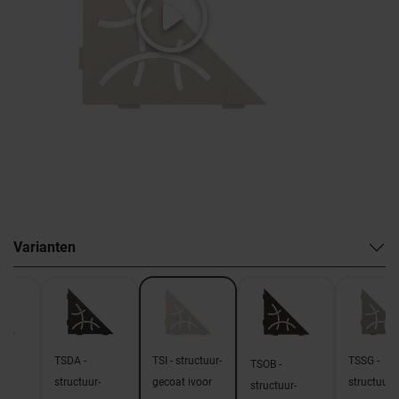
Varianten
TSDA -
TSI - structuur-
TSSG -
TSOB -
structuur-
gecoat ivoor
structuur-
-
structuur-