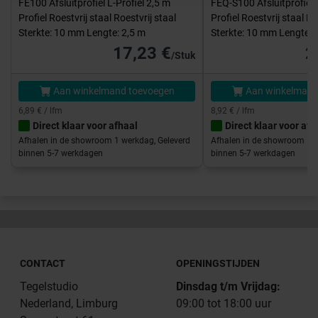
FE100 Afsluitprofiel L-Profiel 2,5 m
FEQ-S100 Afsluitprofiel 
Profiel Roestvrij staal Roestvrij staal
Profiel Roestvrij staal Ro
Sterkte: 10 mm Lengte: 2,5 m
Sterkte: 10 mm Lengte: 
17,23 €
2
/Stuk
Aan winkelmand toevoegen
Aan winkelmand
6,89 € / lfm
8,92 € / lfm
Direct klaar voor afhaal
Direct klaar voor afh
Afhalen in de showroom 1 werkdag, Geleverd
Afhalen in de showroom 1 w
binnen 5-7 werkdagen
binnen 5-7 werkdagen
CONTACT
OPENINGSTIJDEN
Tegelstudio
Dinsdag t/m Vrijdag:
Nederland, Limburg
09:00 tot 18:00 uur