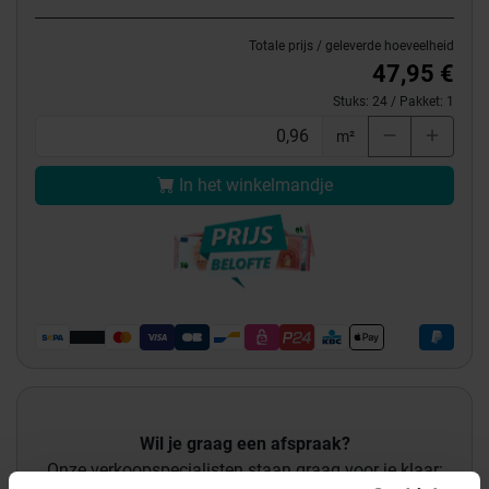
Totale prijs / geleverde hoeveelheid
47,95 €
Stuks:
24
/ Pakket:
1
m²
In het winkelmandje
Wil je graag een afspraak?
Onze verkoopspecialisten staan graag voor je klaar: