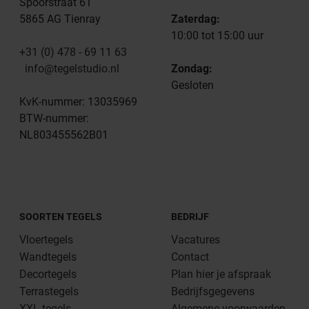
Spoorstraat 61
5865 AG Tienray
Zaterdag:
10:00 tot 15:00 uur
+31 (0) 478 - 69 11 63
info@tegelstudio.nl
Zondag:
Gesloten
KvK-nummer: 13035969
BTW-nummer:
NL803455562B01
SOORTEN TEGELS
BEDRIJF
Vloertegels
Vacatures
Wandtegels
Contact
Decortegels
Plan hier je afspraak
Terrastegels
Bedrijfsgegevens
XXL tegels
Algemene voorwaarden