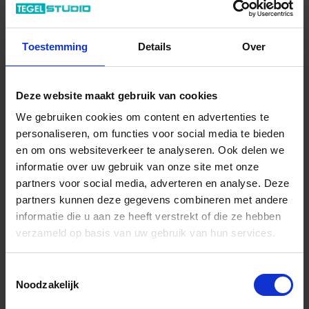
Di – Vr 09.00 – 18.00
Za 10.00 – 15.00
Toestemming
Details
Over
+31 (0) 478 - 69 11 63
Productaanvraag
Deze website maakt gebruik van cookies
Topcollection Flow Indrukken
We gebruiken cookies om content en advertenties te
personaliseren, om functies voor social media te bieden
en om ons websiteverkeer te analyseren. Ook delen we
informatie over uw gebruik van onze site met onze
partners voor social media, adverteren en analyse. Deze
partners kunnen deze gegevens combineren met andere
Previous
Nex
informatie die u aan ze heeft verstrekt of die ze hebben
verzameld op basis van uw gebruik van hun services.
Toestemmingsselectie
Noodzakelijk
Andere Series van Topcollection