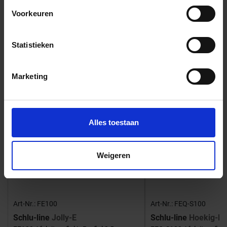
Voorkeuren
Bijpassende afwerklijsten en hoeken
Statistieken
Marketing
Alles toestaan
Weigeren
Art-Nr.: FE100
Art-Nr.: FEQ-S100
Schlu-line
Jolly-E
Schlu-line
Hoekig-E