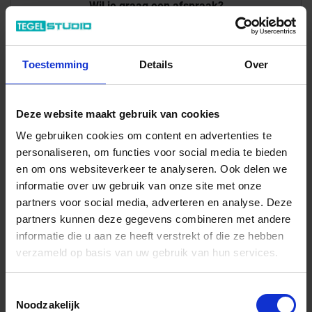
Wil je graag een afspraak?
Onze verkoopspecialisten staan graag voor je klaar:
Di – Vr 09.00 – 18.00
Za 10.00 – 15.00
Toestemming
Details
Over
+31 (0) 478 - 69 11 63
Productaanvraag
Deze website maakt gebruik van cookies
Topcollection Argillae Indrukken
We gebruiken cookies om content en advertenties te
personaliseren, om functies voor social media te bieden
en om ons websiteverkeer te analyseren. Ook delen we
informatie over uw gebruik van onze site met onze
partners voor social media, adverteren en analyse. Deze
partners kunnen deze gegevens combineren met andere
informatie die u aan ze heeft verstrekt of die ze hebben
Previous
Nex
verzameld op basis van uw gebruik van hun services.
Toestemmingsselectie
Noodzakelijk