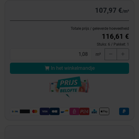
107,97 €
/m²
Totale prijs / geleverde hoeveelheid
116,61 €
Stuks:
6
/ Pakket:
1
m²
In het winkelmandje