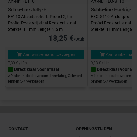
Art-Nr.: FE110
Art-Nr.: FEQ-S110
Schlu-line
Jolly-E
Schlu-line
Hoekig-E
FE110 Afsluitprofiel L-Profiel 2,5 m
FEQ-S110 Afsluitprofiel 
Profiel Roestvrij staal Roestvrij staal
Profiel Roestvrij staal Ro
Sterkte: 11 mm Lengte: 2,5 m
Sterkte: 11 mm Lengte: 
18,25 €
2
/Stuk
Aan winkelmand toevoegen
Aan winkelmand
7,30 € / lfm
9,33 € / lfm
Direct klaar voor afhaal
Direct klaar voor afh
Afhalen in de showroom 1 werkdag, Geleverd
Afhalen in de showroom 1 w
binnen 5-7 werkdagen
binnen 5-7 werkdagen
CONTACT
OPENINGSTIJDEN