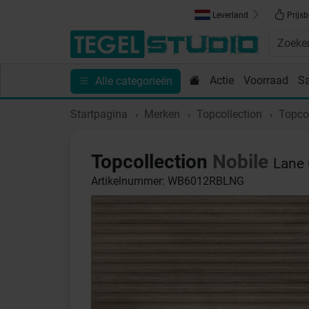
Leverland
Prijsb
Actie
Voorraad
S
Alle categorieën
Toebehoren
Sanitair
Tips en Inspiratie
Show
Startpagina
Merken
Topcollection
Topcol
Topcollection
Nobile
Lane 
Artikelnummer: WB6012RBLNG