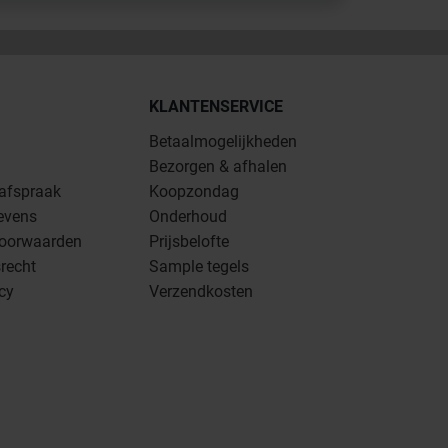
KLANTENSERVICE
Betaalmogelijkheden
Bezorgen & afhalen
 afspraak
Koopzondag
evens
Onderhoud
oorwaarden
Prijsbelofte
recht
Sample tegels
icy
Verzendkosten