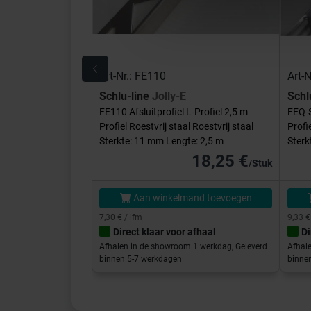
Art-Nr.: FE110
Art-
Schlu-line
Jolly-E
Schl
FE110 Afsluitprofiel L-Profiel 2,5 m
FEQ-S
Profiel Roestvrij staal Roestvrij staal
Profi
Sterkte: 11 mm Lengte: 2,5 m
Sterk
18,25 €
/Stuk
Aan winkelmand toevoegen
7,30 € / lfm
9,33 €
Direct klaar voor afhaal
Di
Afhalen in de showroom 1 werkdag, Geleverd
Afhal
binnen 5-7 werkdagen
binne