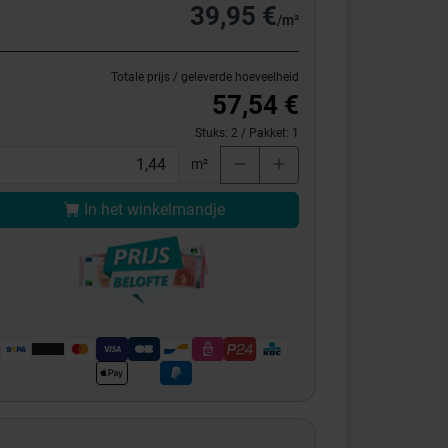
39,95 €
/m²
Totale prijs / geleverde hoeveelheid
57,54 €
Stuks:
2
/ Pakket:
1
m²
In het winkelmandje