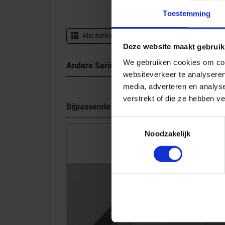
Toestemming
Alle series van
Topcollection
Gegevensbl
Deze website maakt gebruik
We gebruiken cookies om cont
Andere Series van Topcollection
websiteverkeer te analyseren
media, adverteren en analys
verstrekt of die ze hebben v
Bijpassende afwerklijsten en hoeken
Toestemmingsselectie
Noodzakelijk