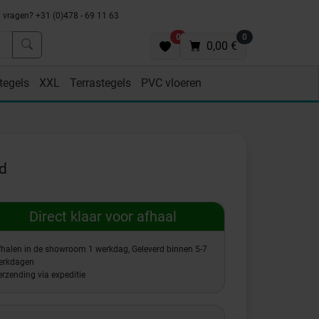
vragen? +31 (0)478 - 69 11 63
0
0
0,00 €
tegels
XXL
Terrastegels
PVC vloeren
d
Direct klaar voor afhaal
fhalen in de showroom 1 werkdag, Geleverd binnen 5-7
erkdagen
rzending via expeditie