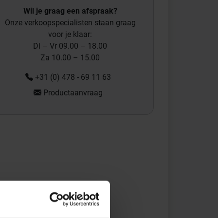
Wil je graag een afspraak?
Onze verkoopspecialisten staan graag
voor je klaar:
Di – Vr 09.00 – 18.00
Za 10.00 – 15.00
+31 (0) 478 - 69 11 63
Productaanvraag