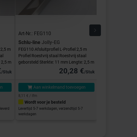
Art-Nr.: FEG110
Art-Nr.: E-FEQ-S
Schlu-line
Jolly-EG
Schlu-line
Hoek
 2,5 m
FEG110 Afsluitprofiel L-Profiel 2,5 m
E-FEQ-S110 Binnen
al
Profiel Roestvrij staal Roestvrij staal
Vierkant Roestvrij s
 2,5 m
geborsteld Sterkte: 11 mm Lengte: 2,5 m
Sterkte: 11 mm
€
20,28 €
/Stuk
/Stuk
en
Aan winkelmand toevoegen
Aan winke
8,11 € / lfm
Wordt voor je besteld
Direct klaar vo
leverd
Levertijd 5-7 werkdagen, verzendtijd 5-7
Afhalen in de showro
werkdagen
binnen 5-7 werkdage