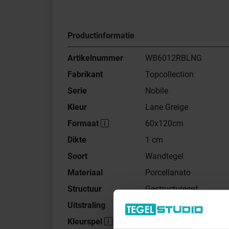
Productinformatie
Artikelnummer
WB6012RBLNG
Fabrikant
Topcollection
Serie
Nobile
Kleur
Lane Greige
Formaat
60x120cm
Dikte
1 cm
Soort
Wandtegel
Materiaal
Porcellanato
Structuur
Gestructureerd
Uitstraling
Mat
Kleurspel
V4