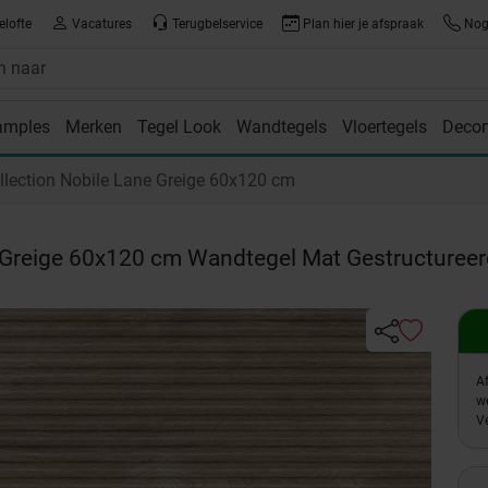
elofte
Vacatures
Terugbelservice
Plan hier je afspraak
Nog 
amples
Merken
Tegel Look
Wandtegels
Vloertegels
Decor
room
lection Nobile Lane Greige 60x120 cm
Greige 60x120 cm Wandtegel Mat Gestructureer
A
w
Ve