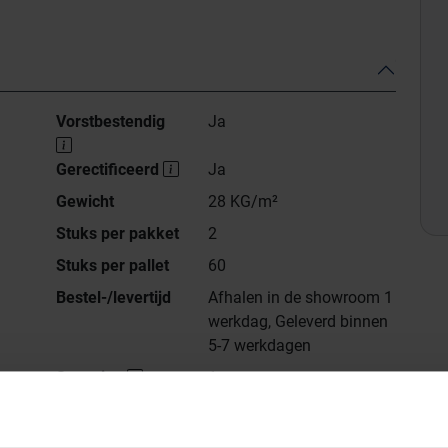
Vorstbestendig
Ja
Gerectificeerd
Ja
Gewicht
28 KG/m²
Stuks per pakket
2
Stuks per pallet
60
Bestel-/levertijd
Afhalen in de showroom 1
werkdag, Geleverd binnen
5-7 werkdagen
Sortering
1
Gestructureerd Mat