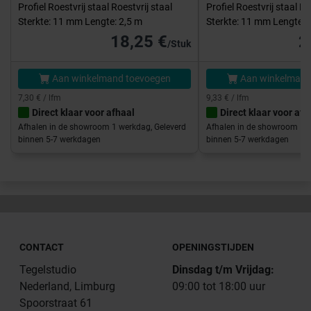
Profiel Roestvrij staal Roestvrij staal
Profiel Roestvrij staal Ro
Sterkte: 11 mm Lengte: 2,5 m
Sterkte: 11 mm Lengte: 
18,25 €
2
/Stuk
Aan winkelmand toevoegen
Aan winkelmand
7,30 € / lfm
9,33 € / lfm
Direct klaar voor afhaal
Direct klaar voor afh
Afhalen in de showroom 1 werkdag, Geleverd
Afhalen in de showroom 1 w
binnen 5-7 werkdagen
binnen 5-7 werkdagen
CONTACT
OPENINGSTIJDEN
Tegelstudio
Dinsdag t/m Vrijdag:
Nederland, Limburg
09:00 tot 18:00 uur
Spoorstraat 61