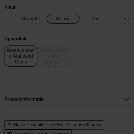
Kleur
lo
Granate
Marino
Miel
Ros
Oppervlak
Gestructureer
Gestructureer
d Glanzend
d Mat
Gloss
Naturale
Productinformatie
Naar de complete serie
Dune Ceramica Tabarca