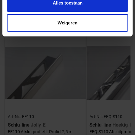
Alles toestaan
Bijpassende afwerklijsten en hoeken
Weigeren
Art-Nr.: FE110
Art-Nr.: FEQ-S110
Schlu-line
Jolly-E
Schlu-line
Hoekig-E
FE110 Afsluitprofiel L-Profiel 2,5 m
FEQ-S110 Afsluitprofiel 