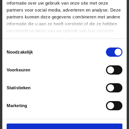
informatie over uw gebruik van onze site met onze
Za 10.00 – 15.00
partners voor social media, adverteren en analyse. Deze
+31 (0) 478 - 69 11 63
Productaanvraag
partners kunnen deze gegevens combineren met andere
informatie die u aan ze heeft verstrekt of die ze hebben
verzameld op basis van uw gebruik van hun services.
Dune Ceramica Tabarca Indrukken
Toestemmingsselectie
Noodzakelijk
Voorkeuren
Previous
Nex
Statistieken
Marketing
Andere Series van Dune Ceramica