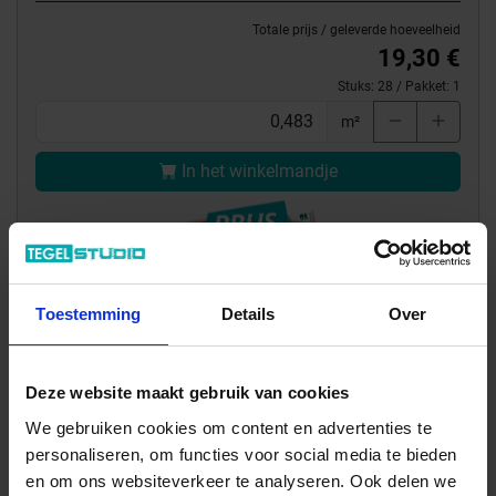
Totale prijs / geleverde hoeveelheid
19,30 €
Stuks:
28
/ Pakket:
1
m²
In het winkelmandje
Toestemming
Details
Over
Deze website maakt gebruik van cookies
We gebruiken cookies om content en advertenties te
Wil je graag een afspraak?
personaliseren, om functies voor social media te bieden
Onze verkoopspecialisten staan graag voor je klaar:
en om ons websiteverkeer te analyseren. Ook delen we
Di – Vr 09.00 – 18.00