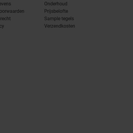
evens
Onderhoud
oorwaarden
Prijsbelofte
recht
Sample tegels
icy
Verzendkosten