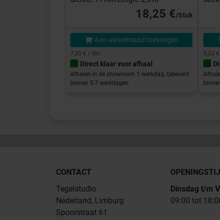
18,25 €
/Stuk
Aan winkelmand toevoegen
7,30 € / lfm
9,33 €
Direct klaar voor afhaal
Di
Afhalen in de showroom 1 werkdag, Geleverd
Afhal
binnen 5-7 werkdagen
binne
CONTACT
OPENINGSTI
Tegelstudio
Dinsdag t/m V
Nederland, Limburg
09:00 tot 18:0
Spoorstraat 61