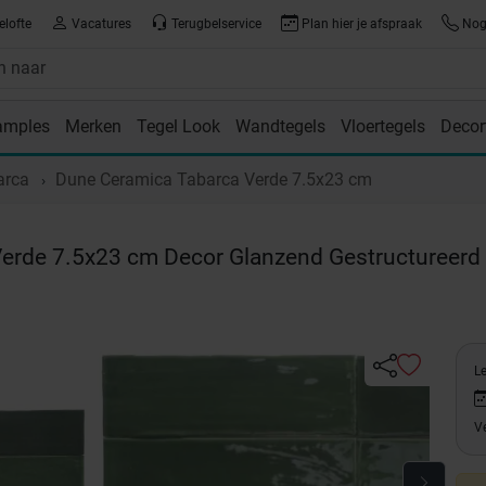
elofte
Vacatures
Terugbelservice
Plan hier je afspraak
Nog 
amples
Merken
Tegel Look
Wandtegels
Vloertegels
Decor
room
arca
Dune Ceramica Tabarca Verde 7.5x23 cm
erde 7.5x23 cm Decor Glanzend Gestructureerd
L
Ve