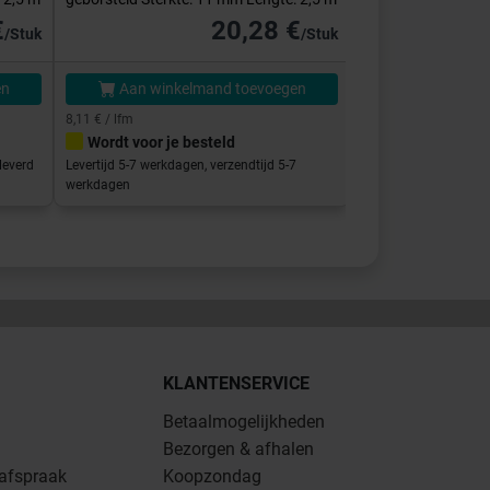
€
20,28 €
/Stuk
/Stuk
en
Aan winkelmand toevoegen
Aan winke
8,11 € / lfm
Wordt voor je besteld
Direct klaar vo
leverd
Levertijd 5-7 werkdagen, verzendtijd 5-7
Afhalen in de showro
werkdagen
binnen 5-7 werkdage
KLANTENSERVICE
Betaalmogelijkheden
Bezorgen & afhalen
 afspraak
Koopzondag