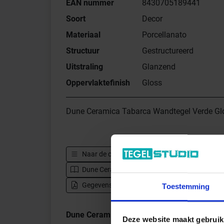
EAN nummer
8430705189441
Soort
Decor
Materiaal
Porcellanato
Structuur
Gestructureerd
Uitstraling
Glanzend
Oppervlaktefinish
Gloss
Dune Ceramica Tabarca Wandtegel Verde Gl
Naar de complete serie
Dune Ceramica Tabar
Dune Ceramica Tabarca - Catalogus
Naa
Gegevensblad downloaden - PDF
Toestemming
Dune Ceramica Tabarca Indrukken
Deze website maakt gebruik