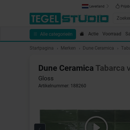
Leverland
Prijsb
Actie
Voorraad
S
Alle categorieën
Toebehoren
Sanitair
Tips en Inspiratie
Show
Startpagina
Merken
Dune Ceramica
Tab
Dune Ceramica
Tabarca
V
Gloss
Artikelnummer: 188260