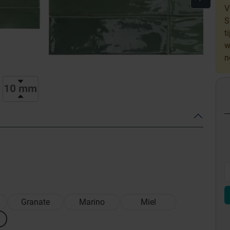
V
S
t
w
n
Granate
Marino
Miel