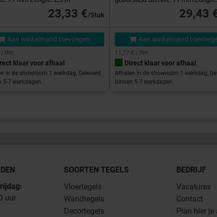
23,33 €
29,43 
/Stuk
Aan winkelmand toevoegen
Aan winkelmand toevoeg
 / lfm
11,77 € / lfm
rect klaar voor afhaal
Direct klaar voor afhaal
en in de showroom 1 werkdag, Geleverd
Afhalen in de showroom 1 werkdag, Ge
n 5-7 werkdagen
binnen 5-7 werkdagen
JDEN
SOORTEN TEGELS
BEDRIJF
rijdag:
Vloertegels
Vacatures
0 uur
Wandtegels
Contact
Decortegels
Plan hier je