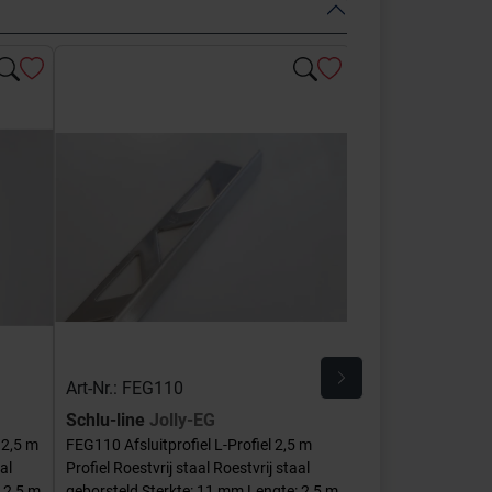
Art-Nr.: FEG110
Art-Nr.: E-FEQ-S
Schlu-line
Jolly-EG
Schlu-line
Hoek
 2,5 m
FEG110 Afsluitprofiel L-Profiel 2,5 m
E-FEQ-S110 Binnen
al
Profiel Roestvrij staal Roestvrij staal
Vierkant Roestvrij s
 2,5 m
geborsteld Sterkte: 11 mm Lengte: 2,5 m
Sterkte: 11 mm