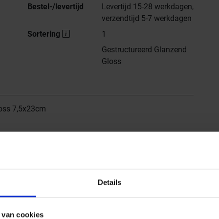
Bestel-/levertijd
Levertijd 15-28 werkdagen,
verzendtijd 5-7 werkdagen
Sortering
1
Gestructureerd Glanzend
Gloss
oss 7,5x23cm
ca
Alle series van
Dune Ceramica
r de website van de fabrikant Dune Ceramica Tabarca
Details
 van cookies