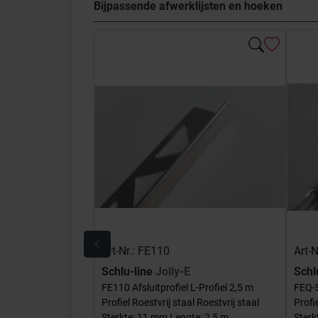
Bijpassende afwerklijsten en hoeken
Art-Nr.: FE110
Art-
Schlu-line
Jolly-E
Schl
FE110 Afsluitprofiel L-Profiel 2,5 m
FEQ-S
Profiel Roestvrij staal Roestvrij staal
Profi
Sterkte: 11 mm Lengte: 2,5 m
Sterk