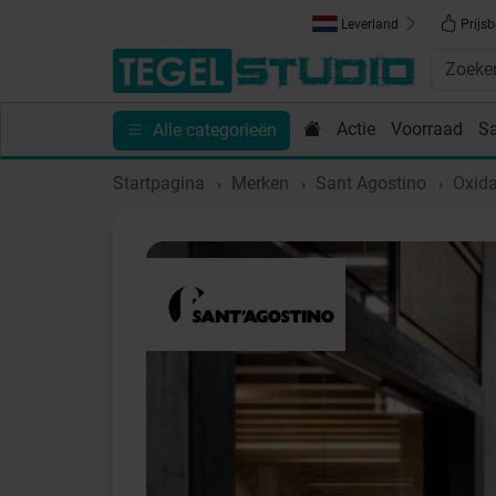
Leverland
Prijsb
Actie
Voorraad
S
Alle categorieën
Toebehoren
Sanitair
Tips en Inspiratie
Show
Startpagina
Merken
Sant Agostino
Oxida