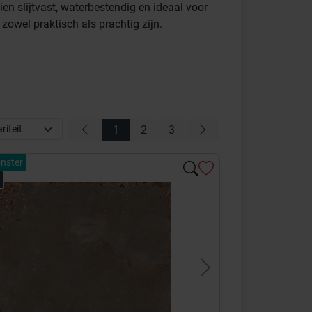
en slijtvast, waterbestendig en ideaal voor
owel praktisch als prachtig zijn.
1
2
3
nster
s
Next