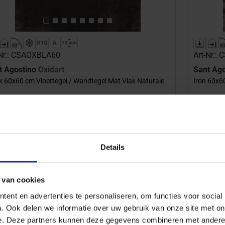
-Nr.: CSAOXBLA60
Art-Nr.:
t Agostino
Oxidart
Sant Ag
k 60x60 cm Vloertegel / Wandtegel Mat Vlak Naturale
Iron 60x6
31,22 €
/m²
Aan winkelmand toevoegen
d: 1,44 m² = 44,95 €/Pakket
Inhoud: 1,4
Details
irect klaar voor afhaal
Direct
en in de showroom 1 werkdag, Geleverd binnen 5-7 werkdagen
Afhalen in
 van cookies
ent en advertenties te personaliseren, om functies voor social
. Ook delen we informatie over uw gebruik van onze site met on
e. Deze partners kunnen deze gegevens combineren met andere i