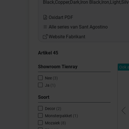
Black,
Copper,
Dark,
Iron Black,
Iron,
Light,
Silv
Oxidart PDF
Alle series van Sant Agostino
Website Fabrikant
Artikel
45
Showroom Tienray
Ook a
Nee
(3)
Ja
(1)
Soort
Decor
(2)
Pr
Monsterpakket
(1)
Mozaiek
(8)