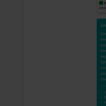
D
Afhal
SA
Do
med
ju
mer
teg
li
to
onz
adv
2
M