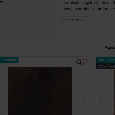
er
keramische tegels zijn bovendi
vloerverwarming, waardoor ze z
Lees verder
ls Monster
Ook als Mo
Showroom
evious
Next
Previou