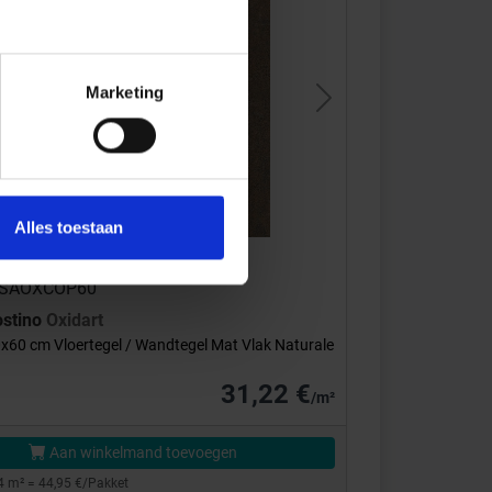
Marketing
s
Next
Alles toestaan
: CSAOXCOP60
ostino
Oxidart
x60 cm Vloertegel / Wandtegel Mat Vlak Naturale
31,22 €
/m²
Aan winkelmand toevoegen
4 m² = 44,95 €/Pakket