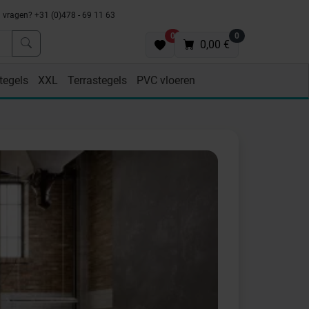
vragen? +31 (0)478 - 69 11 63
0
0
0,00 €
tegels
XXL
Terrastegels
PVC vloeren