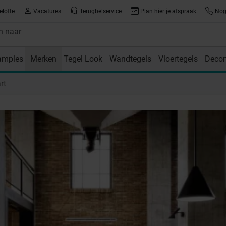
elofte
Vacatures
Terugbelservice
Plan hier je afspraak
Nog 
amples
Merken
Tegel Look
Wandtegels
Vloertegels
Decor
room
rt