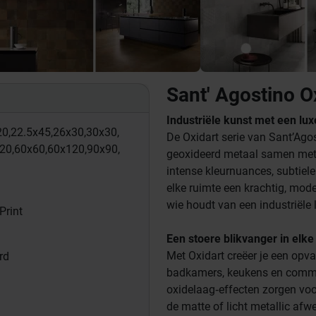
Sant' Agostino O
Industriële kunst met een luxe
0,
22.5x45,
26x30,
30x30,
De Oxidart serie van Sant’Ag
20,
60x60,
60x120,
90x90,
geoxideerd metaal samen met 
intense kleurnuances, subtiele
elke ruimte een krachtig, mode
wie houdt van een industriële
Print
Een stoere blikvanger in elke
Met Oxidart creëer je een opv
rd
badkamers, keukens en commer
oxidelaag‑effecten zorgen voo
de matte of licht metallic afwe