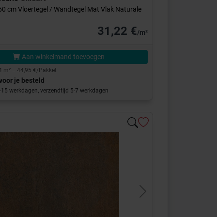
x60 cm Vloertegel / Wandtegel Mat Vlak Naturale
31,22 €
/m²
Aan winkelmand toevoegen
4 m² = 44,95 €/Pakket
voor je besteld
0-15 werkdagen, verzendtijd 5-7 werkdagen
s
Next