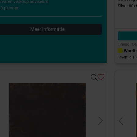
rvaren verkoop adviseurs
Silver 60
D planner
Meer informatie
Inhoud: 1,4
Wordt 
Levertijd 1
evious
Next
Previou