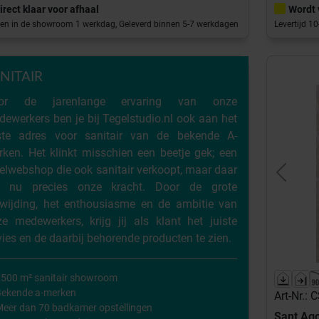
irect klaar voor afhaal
Wordt 
en in de showroom 1 werkdag, Geleverd binnen 5-7 werkdagen
Levertijd 1
NITAIR
or de jarenlange ervaring van onze
ewerkers ben je bij Tegelstudio.nl ook aan het
iste adres voor sanitair van de bekende A-
ken. Het klinkt misschien een beetje gek; een
elwebshop die ook sanitair verkoopt, maar daar
Previou
gt nu precies onze kracht. Door de grote
ewijding, het enthousiasme en de ambitie van
e medewerkers, krijg jij als klant het juiste
ies en de daarbij behorende producten te zien.
500 m² sanitair showroom
Bekende a-merken
Art-Nr.:
eer dan 70 badkamer opstellingen
Sant Ag