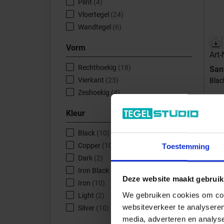
Plint
(4)
Vloertegel
(24)
Wandtegel
(6)
Vorm
Art
Rechthoekig
(18)
San
Vierkant
(23)
Blac
Zeshoekig
(4)
Kleur
Black
(10)
Inhou
Copper
(10)
Toestemming
D
Dark
(2)
Afhal
Iron Black
(1)
Deze website maakt gebruik
Iron
(10)
We gebruiken cookies om cont
Light
(2)
websiteverkeer te analyseren
Silver
(10)
media, adverteren en analys