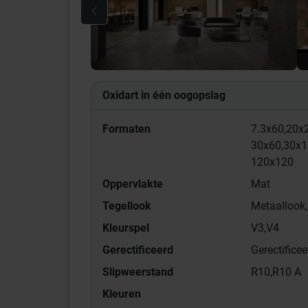
Oxidart in één oogopslag
Formaten
7.3x60,
20x2
30x60,
30x1
120x120
Oppervlakte
Mat
Tegellook
Metaallook,
Kleurspel
V3,
V4
Gerectificeerd
Gerectificee
Slipweerstand
R10,
R10 A
Kleuren