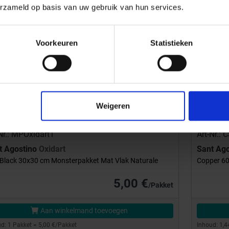
erzameld op basis van uw gebruik van hun services.
Voorkeuren
Statistieken
Previou
Weigeren
Nr.: MPOxidart1
Art-Nr.
t Agostino
Oxidart
Sant Ag
 Black 30x30 cm Monsterpakket Mat Vlak Naturale
Copper 60
5,00 €
/Pakket
Aan winkelmand toevoegen
d: 1 Pakket = 5,00 €/Pakket
Inhoud: 1,4