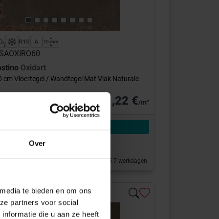
 CSAOXIRO60
ostino
Oxidart
0 cm Vloertegel / Wandtegel Mat Vlak Naturale
31,22 €
/m²
Aan winkelmand toevoegen
4 m² = 44,95 €/Pakket
Over
 klaar voor afhaal
 de showroom 1 werkdag, Geleverd binnen 5-7 werkdagen
 media te bieden en om ons
ze partners voor social
nformatie die u aan ze heeft