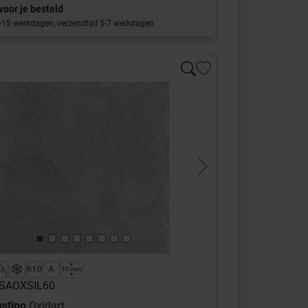
voor je besteld
0-15 werkdagen, verzendtijd 5-7 werkdagen
s
Next
 CSAOXSIL60
ostino
Oxidart