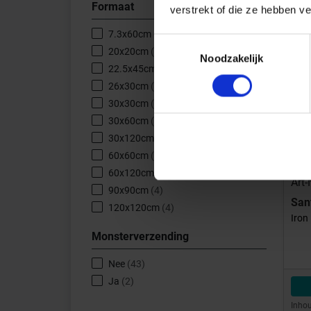
Formaat
verstrekt of die ze hebben v
7.3x60cm
(4)
Toestemmingsselectie
20x20cm
(6)
Noodzakelijk
22.5x45cm
(4)
26x30cm
(4)
30x30cm
(5)
30x60cm
(4)
30x120cm
(2)
60x60cm
(4)
60x120cm
(4)
Art-
90x90cm
(4)
San
120x120cm
(4)
Iron
Monsterverzending
Nee
(43)
Ja
(2)
Inhou