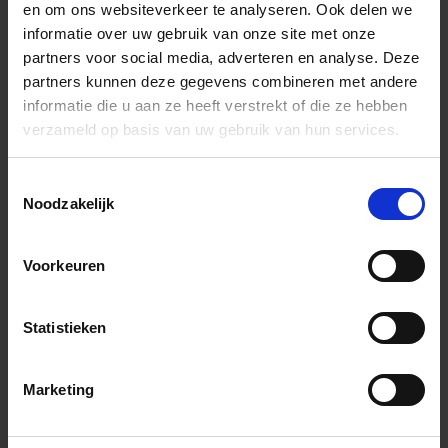
en om ons websiteverkeer te analyseren. Ook delen we
Nederland, Limburg
09:00 tot 18:00 uur
informatie over uw gebruik van onze site met onze
Spoorstraat 61
partners voor social media, adverteren en analyse. Deze
5865 AG Tienray
Zaterdag:
partners kunnen deze gegevens combineren met andere
10:00 tot 15:00 uur
informatie die u aan ze heeft verstrekt of die ze hebben
+31 (0) 478 - 69 11 63
verzameld op basis van uw gebruik van hun services.
info@tegelstudio.nl
Zondag:
Gesloten
KvK-nummer: 13035969
Toestemmingsselectie
BTW-nummer:
Noodzakelijk
NL803455562B01
Voorkeuren
Statistieken
SOORTEN TEGELS
BEDRIJF
Vloertegels
Vacatures
Marketing
Wandtegels
Contact
Decortegels
Plan hier je afspraak