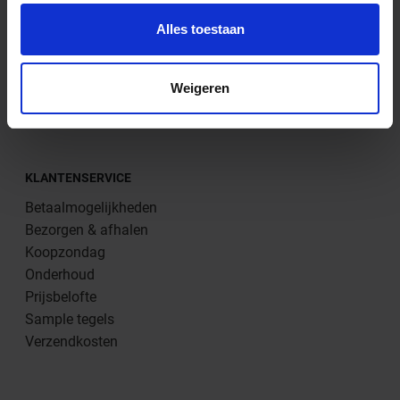
Terrastegels
Bedrijfsgegevens
XXL tegels
Algemene voorwaarden
Alles toestaan
Herroepingsrecht
Privacy policy
Weigeren
KLANTENSERVICE
Betaalmogelijkheden
Bezorgen & afhalen
Koopzondag
Onderhoud
Prijsbelofte
Sample tegels
Verzendkosten