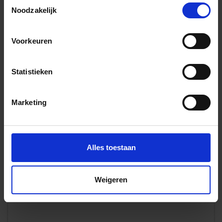
Toestemmingsselectie
59,96 €
/m²
Noodzakelijk
Aan winkelmand toevoegen
Voorkeuren
Inhoud: 2,16 m² = 129,50 €/Pakket
Wordt voor je besteld
Levertijd 10-15 werkdagen, verzendtijd 5-7 werkdagen
Statistieken
Showroom
Marketing
Alles toestaan
Weigeren