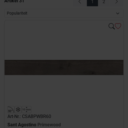
Artikel
31
1
2
Art-Nr.: CSABPWBR60
Sant Agostino
Primewood