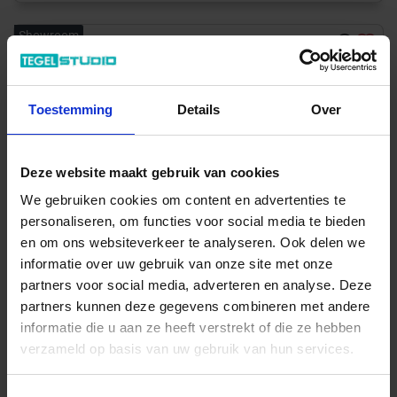
Showroom
Toestemming
Details
Over
Deze website maakt gebruik van cookies
We gebruiken cookies om content en advertenties te
personaliseren, om functies voor social media te bieden
en om ons websiteverkeer te analyseren. Ook delen we
informatie over uw gebruik van onze site met onze
partners voor social media, adverteren en analyse. Deze
partners kunnen deze gegevens combineren met andere
Art-Nr.: CSAPRWBR18
informatie die u aan ze heeft verstrekt of die ze hebben
Sant Agostino
Primewood
verzameld op basis van uw gebruik van hun services.
Brown 30x180 cm Vloertegel / Wandtegel Mat Vlak Naturale