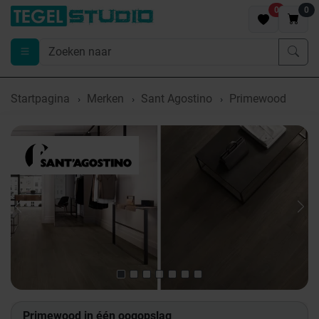
0
0
Startpagina
Merken
Sant Agostino
Primewood
Previous
Nex
Primewood in één oogopslag